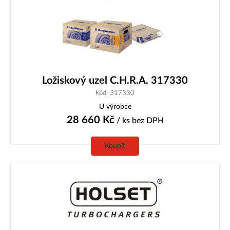
Ložiskový uzel C.H.R.A. 317330
Kód: 317330
U výrobce
28 660
Kč
/ ks
bez DPH
Koupit