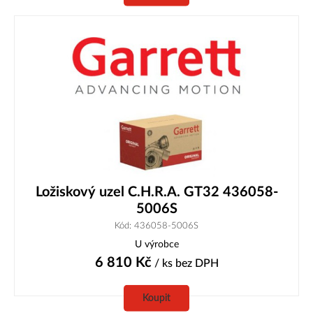
Ložiskový uzel C.H.R.A. GT32 436058-
5006S
Kód: 436058-5006S
U výrobce
6 810
Kč
/ ks
bez DPH
Koupit