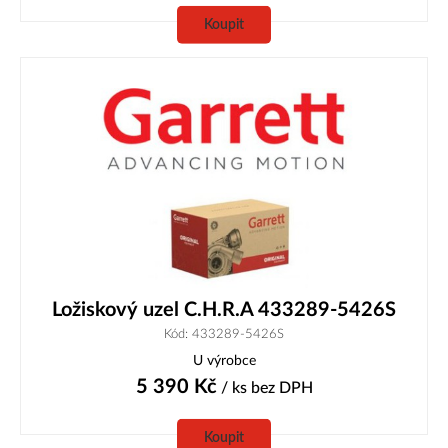
Koupit
Ložiskový uzel C.H.R.A 433289-5426S
Kód: 433289-5426S
U výrobce
5 390
Kč
/ ks
bez DPH
Koupit