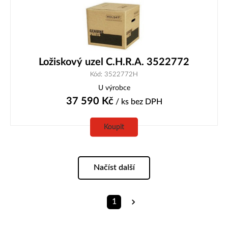
Ložiskový uzel C.H.R.A. 3522772
Kód: 3522772H
U výrobce
37 590
Kč
/ ks
bez DPH
Koupit
Načíst další
1