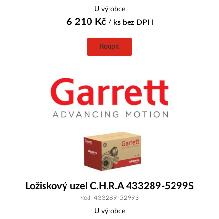
U výrobce
6 210
Kč
/ ks
bez DPH
Koupit
Ložiskový uzel C.H.R.A 433289-5299S
Kód: 433289-5299S
U výrobce