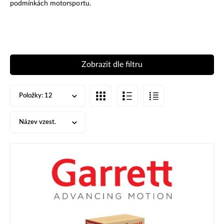
podmínkách motorsportu.
Zobrazit dle filtru
Položky:
12
Název vzest.