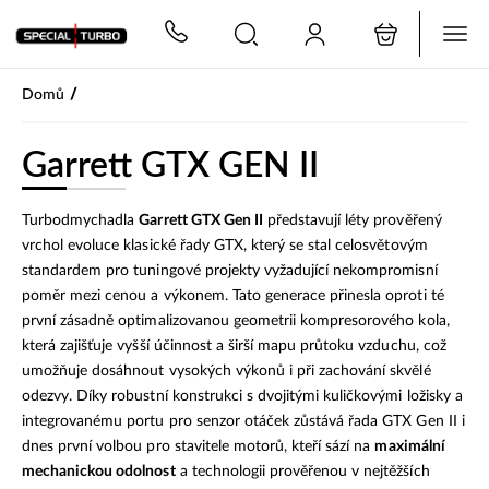
PŘESKOČIT NAVIGACI
/
Domů
Garrett GTX GEN II
Turbodmychadla
Garrett GTX Gen II
představují léty prověřený
vrchol evoluce klasické řady GTX, který se stal celosvětovým
standardem pro tuningové projekty vyžadující nekompromisní
poměr mezi cenou a výkonem. Tato generace přinesla oproti té
první zásadně optimalizovanou geometrii kompresorového kola,
která zajišťuje vyšší účinnost a širší mapu průtoku vzduchu, což
umožňuje dosáhnout vysokých výkonů i při zachování skvělé
odezvy. Díky robustní konstrukci s dvojitými kuličkovými ložisky a
integrovanému portu pro senzor otáček zůstává řada GTX Gen II i
dnes první volbou pro stavitele motorů, kteří sází na
maximální
mechanickou odolnost
a technologii prověřenou v nejtěžších