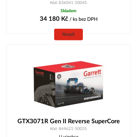
Kód: 836041-5004S
Skladem
34 180
Kč
/ ks
bez DPH
Koupit
GTX3071R Gen II Reverse SuperCore
Kód: 844621-5003S
U výrobce