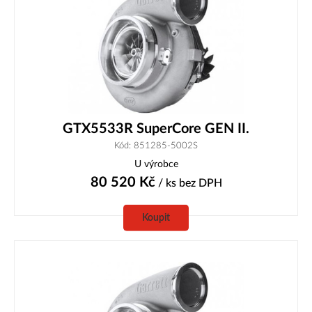
GTX5533R SuperCore GEN II.
Kód: 851285-5002S
U výrobce
80 520
Kč
/ ks
bez DPH
Koupit