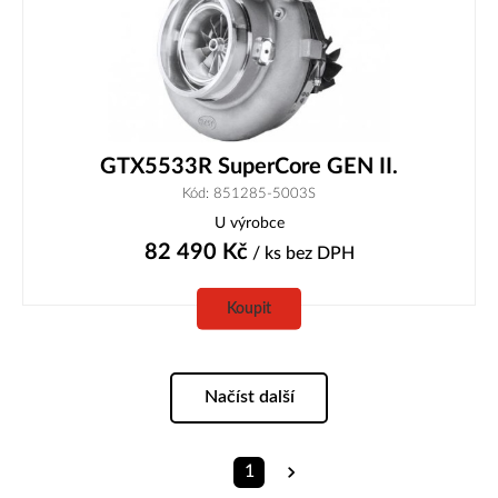
GTX5533R SuperCore GEN II.
Kód: 851285-5003S
U výrobce
82 490
Kč
/ ks
bez DPH
Koupit
Načíst další
1