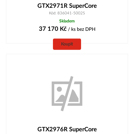
GTX2971R SuperCore
Kód: 836041-5002S
Skladem
37 170
Kč
/ ks
bez DPH
Koupit
GTX2976R SuperCore