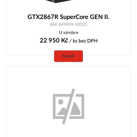
GTX2867R SuperCore GEN II.
Kód: 849894-5002S
U výrobce
22 950
Kč
/ ks
bez DPH
Koupit