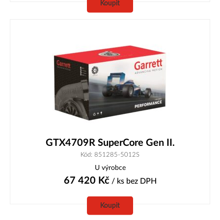
Koupit
GTX4709R SuperCore Gen II.
Kód: 851285-5012S
U výrobce
67 420
Kč
/ ks
bez DPH
Koupit