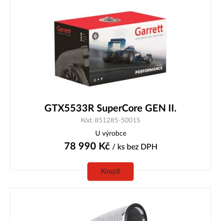
GTX5533R SuperCore GEN II.
Kód: 851285-5001S
U výrobce
78 990
Kč
/ ks
bez DPH
Koupit