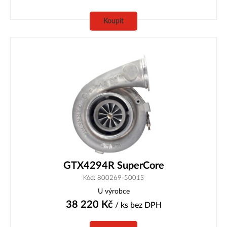
Koupit
GTX4294R SuperCore
Kód: 800269-5001S
U výrobce
38 220
Kč
/ ks
bez DPH