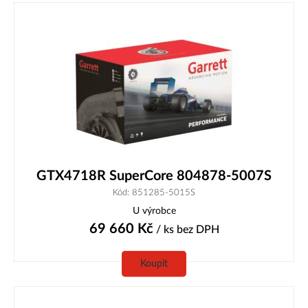
GTX4718R SuperCore 804878-5007S
Kód: 851285-5015S
U výrobce
69 660
Kč
/ ks
bez DPH
Koupit