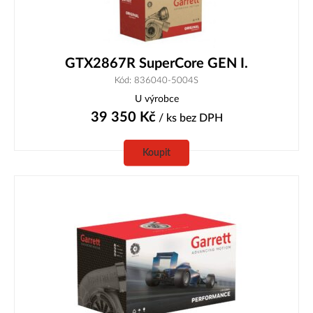
GTX2867R SuperCore GEN I.
Kód: 836040-5004S
U výrobce
39 350
Kč
/ ks
bez DPH
Koupit