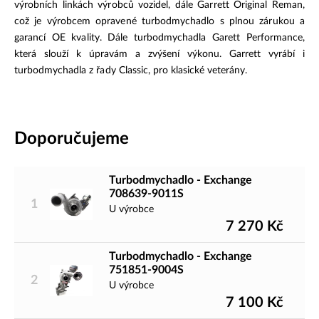
výrobních linkách výrobců vozidel, dále Garrett Original Reman,
což je výrobcem opravené turbodmychadlo s plnou zárukou a
garancí OE kvality. Dále turbodmychadla Garett Performance,
která slouží k úpravám a zvýšení výkonu. Garrett vyrábí i
turbodmychadla z řady Classic, pro klasické veterány.
Doporučujeme
Turbodmychadlo - Exchange
708639-9011S
1
U výrobce
7 270
Kč
Turbodmychadlo - Exchange
751851-9004S
2
U výrobce
7 100
Kč