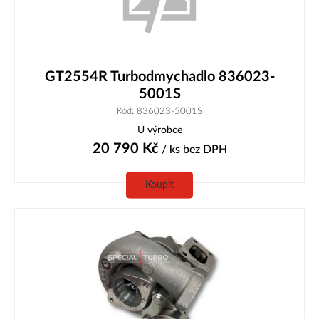
GT2554R Turbodmychadlo 836023-
5001S
Kód: 836023-5001S
U výrobce
20 790
Kč
/ ks
bez DPH
Koupit