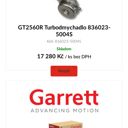
GT2560R Turbodmychadlo 836023-
5004S
Kód: 836023-5004S
Skladem
17 280
Kč
/ ks
bez DPH
Koupit