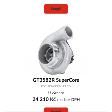
Koupit
GT3582R SuperCore
Kód: 836033-5002S
U výrobce
24 210
Kč
/ ks
bez DPH