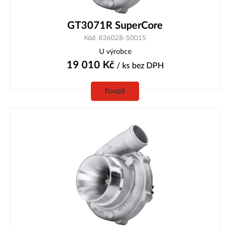
GT3071R SuperCore
Kód: 836028-5001S
U výrobce
19 010
Kč
/ ks
bez DPH
Koupit