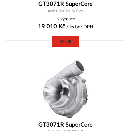
GT3071R SuperCore
Kód: 836028-5002S
U výrobce
19 010
Kč
/ ks
bez DPH
Koupit
GT3071R SuperCore