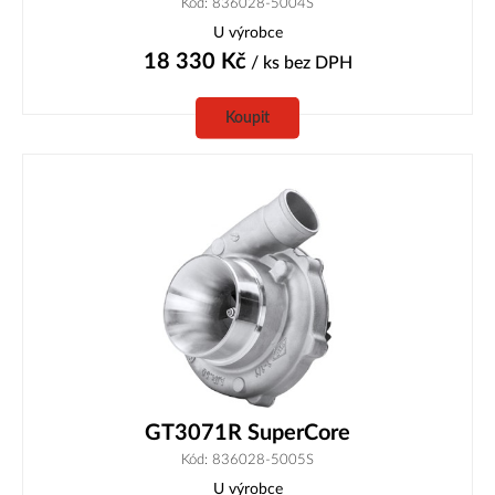
Kód: 836028-5004S
U výrobce
18 330
Kč
/ ks
bez DPH
Koupit
GT3071R SuperCore
Kód: 836028-5005S
U výrobce