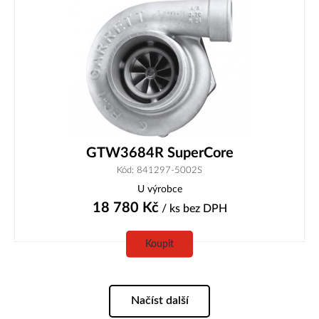
GTW3684R SuperCore
Kód: 841297-5002S
U výrobce
18 780
Kč
/ ks
bez DPH
Koupit
Načíst další