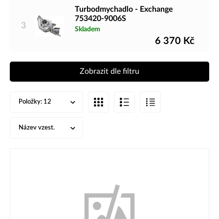
Turbodmychadlo - Exchange
753420-9006S
3
Skladem
6 370
Kč
Zobrazit dle filtru
Položky:
12
Název vzest.