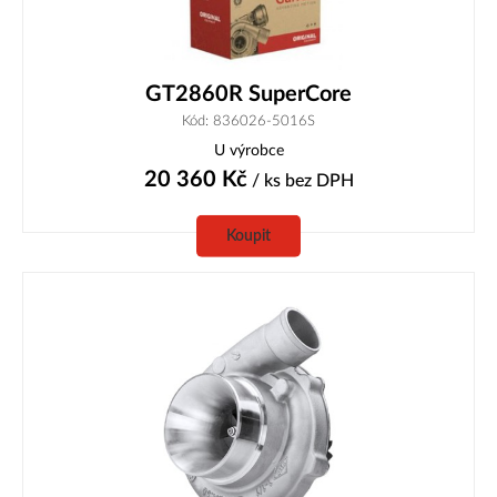
GT2860R SuperCore
Kód: 836026-5016S
U výrobce
20 360
Kč
/ ks
bez DPH
Koupit