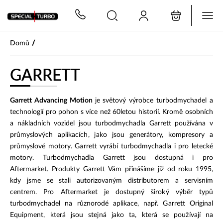
PŘESKOČIT NAVIGACI
/
Domů
GARRETT
Garrett Advancing Motion
je světový výrobce turbodmychadel a
technologií pro pohon s více než 60letou historií. Kromě osobních
a nákladních vozidel jsou turbodmychadla Garrett používána v
průmyslových aplikacích, jako jsou generátory, kompresory a
průmyslové motory. Garrett vyrábí turbodmychadla i pro letecké
motory. Turbodmychadla Garrett jsou dostupná i pro
Aftermarket. Produkty Garrett Vám přinášíme již od roku 1995,
kdy jsme se stali autorizovaným distributorem a servisním
centrem. Pro Aftermarket je dostupný široký výběr typů
turbodmychadel na různorodé aplikace, např. Garrett Original
Equipment, která jsou stejná jako ta, která se používají na