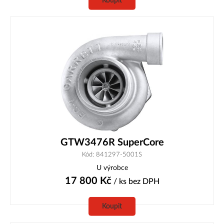
Koupit
GTW3476R SuperCore
Kód: 841297-5001S
U výrobce
17 800
Kč
/ ks
bez DPH
Koupit