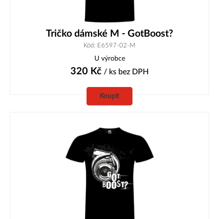
Tričko dámské M - GotBoost?
Kód: E6597-02-M
U výrobce
320
Kč
/ ks
bez DPH
Koupit