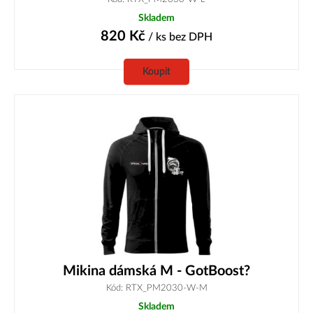
Skladem
820
Kč
/ ks
bez DPH
Koupit
Mikina dámská M - GotBoost?
Kód: RTX_PM2030-W-M
Skladem