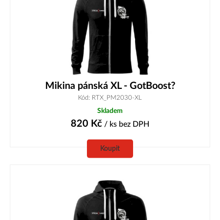
Mikina pánská XL - GotBoost?
Kód: RTX_PM2030-XL
Skladem
820
Kč
/ ks
bez DPH
Koupit