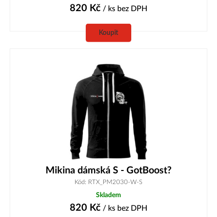
820
Kč
/ ks
bez DPH
Koupit
Mikina dámská S - GotBoost?
Kód: RTX_PM2030-W-S
Skladem
820
Kč
/ ks
bez DPH