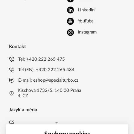
LinkedIn
YouTube
Instagram
Kontakt
Tel:
+420 222 265 475
Tel (EN):
+420 222 265 484
E-mail:
eshop@specialturbo.cz
Kischova 1732/5, 140 00 Praha
4, CZ
Jazyk a měna
CS
Česká koruna CZK (Kč)
CS