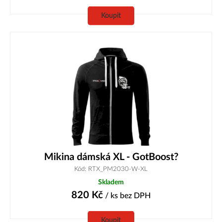
Koupit
Mikina dámská XL - GotBoost?
Kód: RTX_PM2030-W-XL
Skladem
820
Kč
/ ks
bez DPH
Koupit