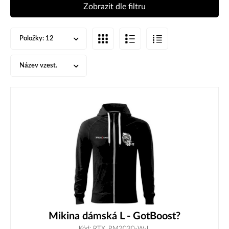
Zobrazit dle filtru
Položky:
12
Název vzest.
Mikina dámská L - GotBoost?
Kód: RTX_PM2030-W-L