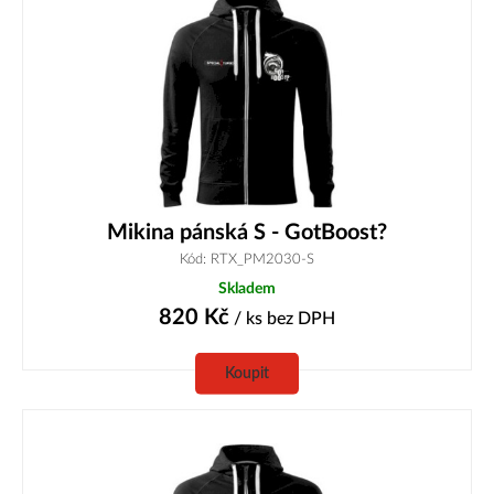
Mikina pánská S - GotBoost?
Kód: RTX_PM2030-S
Skladem
820
Kč
/ ks
bez DPH
Koupit