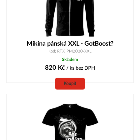
Mikina pánská XXL - GotBoost?
Kód: RTX_PM2030-XXL
Skladem
820
Kč
/ ks
bez DPH
Koupit