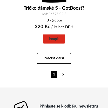
Tričko dámské S - GotBoost?
Kód: E6597-02-S
U výrobce
320
Kč
/ ks
bez DPH
Koupit
Načíst další
1
Přihlaste se k odběru newslettru