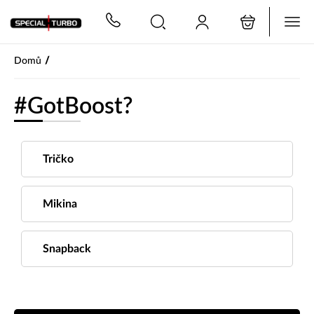
PŘESKOČIT NAVIGACI
/
Domů
#GotBoost?
Tričko
Mikina
Snapback