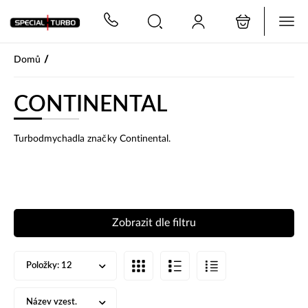
PŘESKOČIT NAVIGACI
/
Domů
CONTINENTAL
Turbodmychadla značky Continental.
Zobrazit dle filtru
Položky:
12
Název vzest.