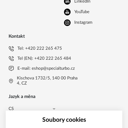
LinkedIn
YouTube
Instagram
Kontakt
Tel:
+420 222 265 475
Tel (EN):
+420 222 265 484
E-mail:
eshop@specialturbo.cz
Kischova 1732/5, 140 00 Praha
4, CZ
Jazyk a měna
CS
Česká koruna CZK (Kč)
CS
Soubory cookies