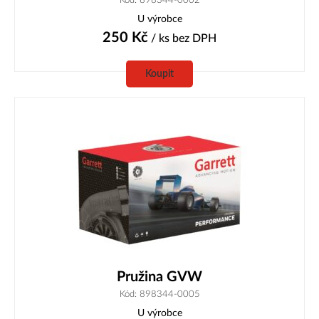
U výrobce
250
Kč
/ ks
bez DPH
Koupit
Pružina GVW
Kód: 898344-0005
U výrobce