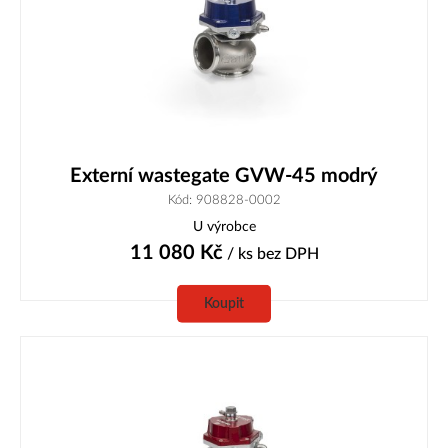
Externí wastegate GVW-45 modrý
Kód: 908828-0002
U výrobce
11 080
Kč
/ ks
bez DPH
Koupit