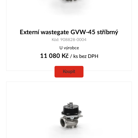
Externí wastegate GVW-45 stříbrný
Kód: 908828-0004
U výrobce
11 080
Kč
/ ks
bez DPH
Koupit