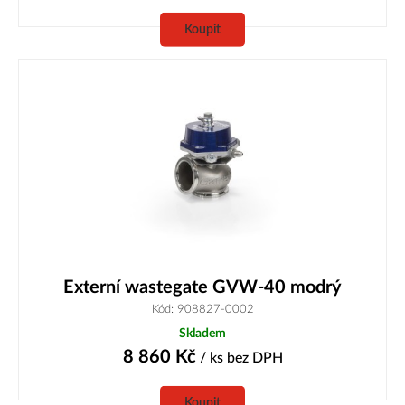
Koupit
Externí wastegate GVW-40 modrý
Kód: 908827-0002
Skladem
8 860
Kč
/ ks
bez DPH
Koupit