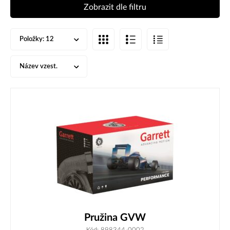
Zobrazit dle filtru
Položky:
12
Název vzest.
Pružina GVW
Kód: 898344-0002