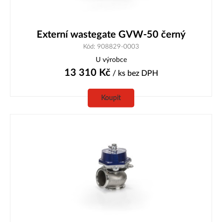
Externí wastegate GVW-50 černý
Kód: 908829-0003
U výrobce
13 310
Kč
/ ks
bez DPH
Koupit