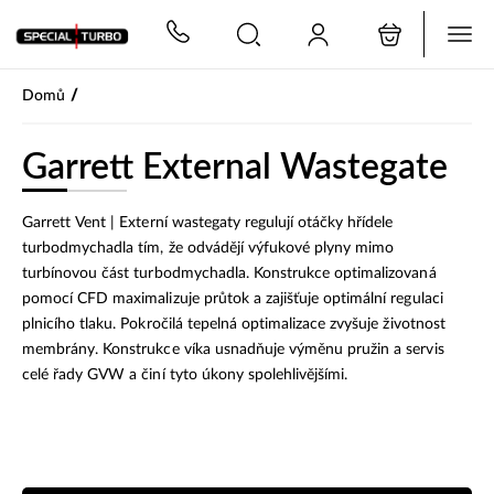
PŘESKOČIT NAVIGACI
/
Domů
Garrett External Wastegate
Garrett Vent | Externí wastegaty regulují otáčky hřídele
turbodmychadla tím, že odvádějí výfukové plyny mimo
turbínovou část turbodmychadla. Konstrukce optimalizovaná
pomocí CFD maximalizuje průtok a zajišťuje optimální regulaci
plnicího tlaku. Pokročilá tepelná optimalizace zvyšuje životnost
membrány. Konstrukce víka usnadňuje výměnu pružin a servis
celé řady GVW a činí tyto úkony spolehlivějšími.