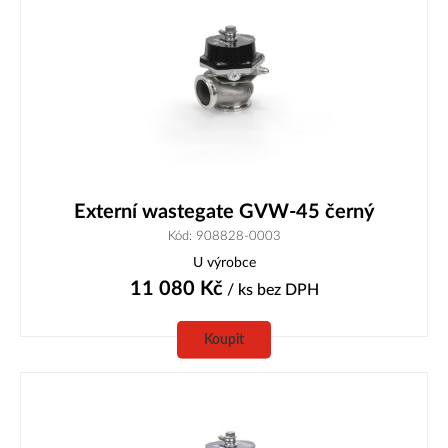
Externí wastegate GVW-45 černý
Kód: 908828-0003
U výrobce
11 080
Kč
/ ks
bez DPH
Koupit