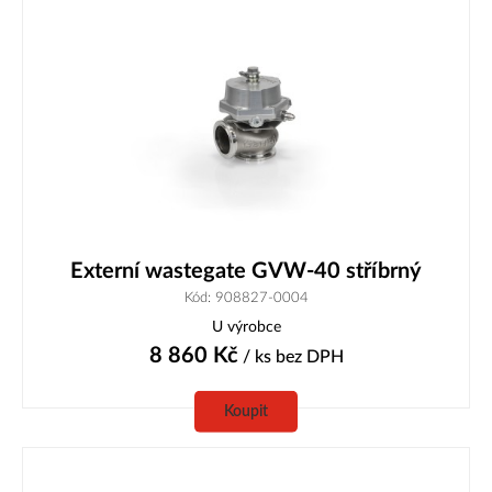
Externí wastegate GVW-40 stříbrný
Kód: 908827-0004
U výrobce
8 860
Kč
/ ks
bez DPH
Koupit