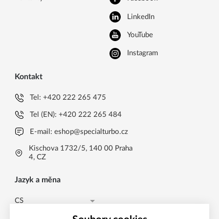
LinkedIn
YouTube
Instagram
Kontakt
Tel:
+420 222 265 475
Tel (EN):
+420 222 265 484
E-mail:
eshop@specialturbo.cz
Kischova 1732/5, 140 00 Praha
4, CZ
Jazyk a měna
CS
Česká koruna CZK (Kč)
CS