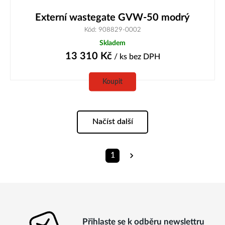
Externí wastegate GVW-50 modrý
Kód: 908829-0002
Skladem
13 310
Kč
/ ks
bez DPH
Koupit
Načíst další
1
Přihlaste se k odběru newslettru