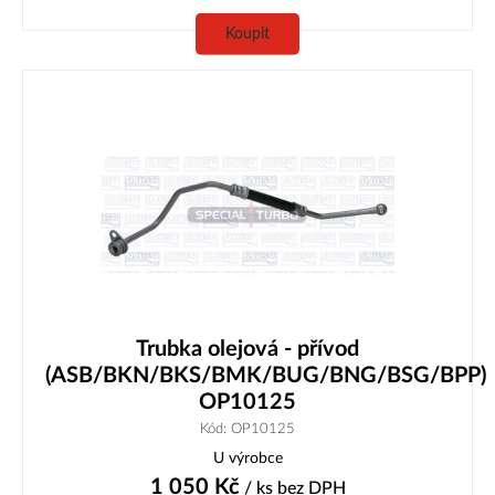
Koupit
Trubka olejová - přívod
(ASB/BKN/BKS/BMK/BUG/BNG/BSG/BPP)
OP10125
Kód: OP10125
U výrobce
1 050
Kč
/ ks
bez DPH