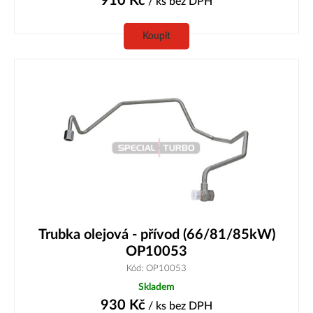
910
Kč
/ ks
bez DPH
Koupit
Trubka olejová - přívod (66/81/85kW)
OP10053
Kód: OP10053
Skladem
930
Kč
/ ks
bez DPH