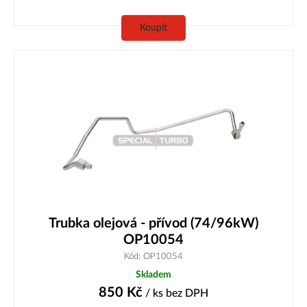
Koupit
Trubka olejová - přívod (74/96kW)
OP10054
Kód: OP10054
Skladem
850
Kč
/ ks
bez DPH