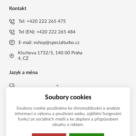
Kontakt
Tel:
+420 222 265 475
Tel (EN):
+420 222 265 484
E-mail:
eshop@specialturbo.cz
Kischova 1732/5, 140 00 Praha
4, CZ
Jazyk a měna
CS
Česká koruna CZK (Kč)
CS
Soubory cookies
Česká koruna CZK (Kč)
EN
Soubory cookie používáme ke shromažďování a analýze
informací o výkonu a používání webu, zajištění fungování
Možnosti platby
EUR (EUR)
funkcí ze sociálních médií a ke zlepšení a přizpůsobení
obsahu a reklam.