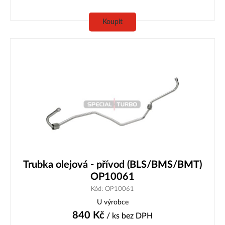
Koupit
Trubka olejová - přívod (BLS/BMS/BMT)
OP10061
Kód: OP10061
U výrobce
840
Kč
/ ks
bez DPH