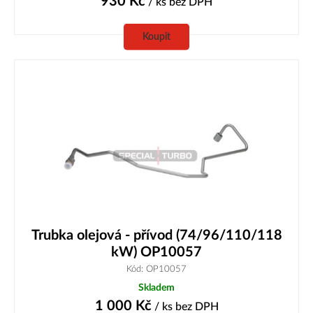
930
Kč
/ ks
bez DPH
Koupit
Trubka olejová - přívod (74/96/110/118
kW) OP10057
Kód: OP10057
Skladem
1 000
Kč
/ ks
bez DPH