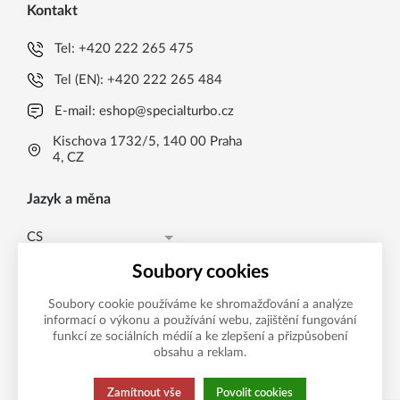
Kontakt
Tel:
+420 222 265 475
Tel (EN):
+420 222 265 484
E-mail:
eshop@specialturbo.cz
Kischova 1732/5, 140 00 Praha
4, CZ
Jazyk a měna
CS
Česká koruna CZK (Kč)
CS
Soubory cookies
Česká koruna CZK (Kč)
EN
Soubory cookie používáme ke shromažďování a analýze
informací o výkonu a používání webu, zajištění fungování
Možnosti platby
EUR (EUR)
funkcí ze sociálních médií a ke zlepšení a přizpůsobení
obsahu a reklam.
Zamítnout vše
Povolit cookies