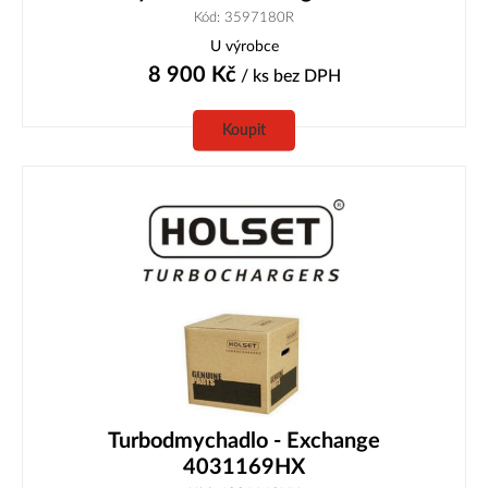
Kód: 3597180R
U výrobce
8 900
Kč
/ ks
bez DPH
Koupit
Turbodmychadlo - Exchange
4031169HX