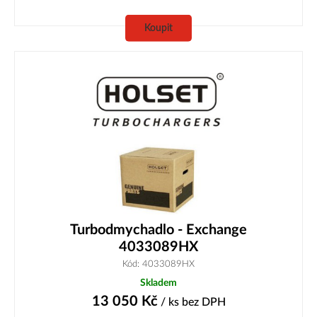
Koupit
Turbodmychadlo - Exchange
4033089HX
Kód: 4033089HX
Skladem
13 050
Kč
/ ks
bez DPH