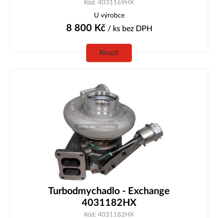
Kód: 4031169HX
U výrobce
8 800
Kč
/ ks
bez DPH
Koupit
Turbodmychadlo - Exchange
4031182HX
Kód: 4031182HX