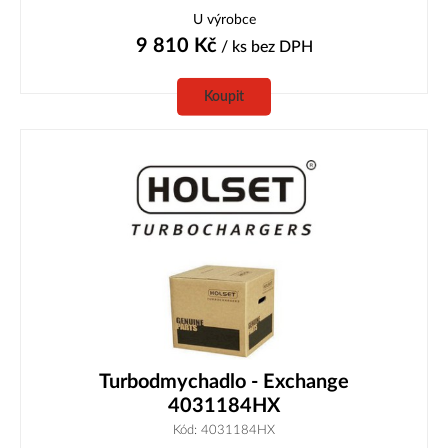
U výrobce
9 810
Kč
/ ks
bez DPH
Koupit
Turbodmychadlo - Exchange
4031184HX
Kód: 4031184HX