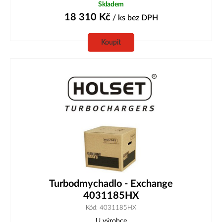
Skladem
18 310
Kč
/ ks
bez DPH
Koupit
Turbodmychadlo - Exchange
4031185HX
Kód: 4031185HX
U výrobce