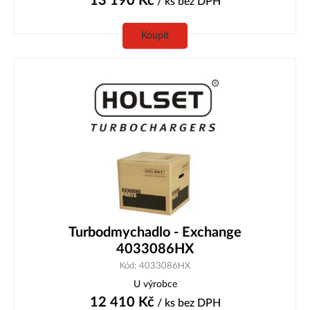
13 190
Kč
/ ks
bez DPH
Koupit
Turbodmychadlo - Exchange
4033086HX
Kód: 4033086HX
U výrobce
12 410
Kč
/ ks
bez DPH