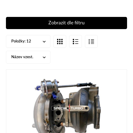
Zobrazit dle filtru
Položky:
12
Název vzest.