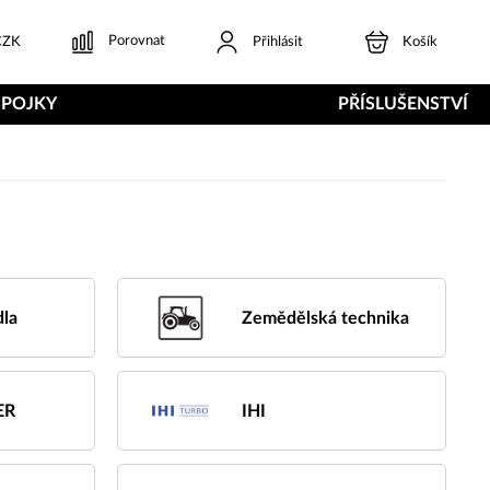
Porovnat
ZK
Přihlásit
Košík
SPOJKY
PŘÍSLUŠENSTVÍ
dla
Zemědělská technika
ER
IHI