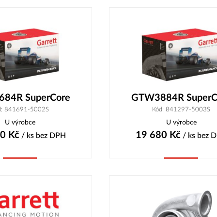
84R SuperCore
GTW3884R SuperC
d: 841691-5002S
Kód: 841297-5003S
U výrobce
U výrobce
10
Kč
19 680
Kč
/ ks
bez DPH
/ ks
bez 
Koupit
Koupit