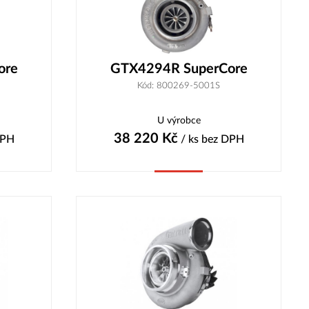
ore
GTX4294R SuperCore
Kód: 800269-5001S
U výrobce
38 220
Kč
DPH
/ ks
bez DPH
Koupit