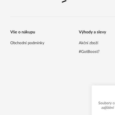
Vše o nákupu
Výhody a slevy
Obchodní podmínky
Akční zboží
#GotBoost?
Soubory c
zajištěn