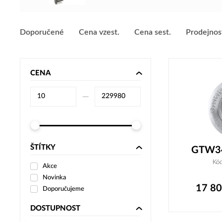
Doporučené
Cena vzest.
Cena sest.
Prodejnos
CENA
–⁠
ŠTÍTKY
GTW34
Kó
Akce
Novinka
17 8
Doporučujeme
DOSTUPNOST