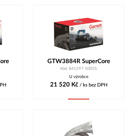
ore
GTW3884R SuperCore
Kód: 841297-5005S
U výrobce
21 520
Kč
DPH
/ ks
bez DPH
Koupit