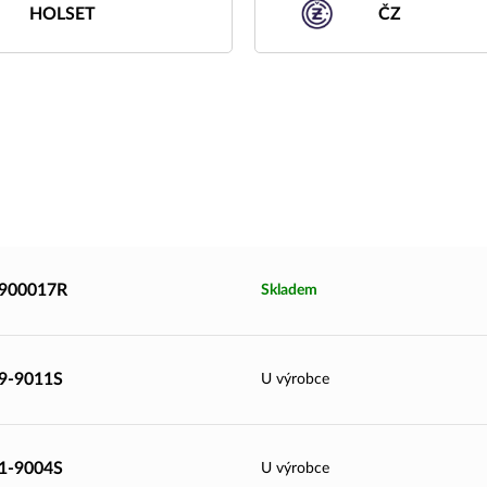
HOLSET
ČZ
9900017R
Skladem
39-9011S
U výrobce
51-9004S
U výrobce