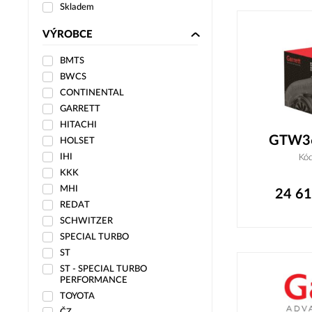
Skladem
VÝROBCE
BMTS
BWCS
CONTINENTAL
GARRETT
HITACHI
GTW36
HOLSET
IHI
Kó
KKK
MHI
24 6
REDAT
SCHWITZER
SPECIAL TURBO
ST
ST - SPECIAL TURBO
PERFORMANCE
TOYOTA