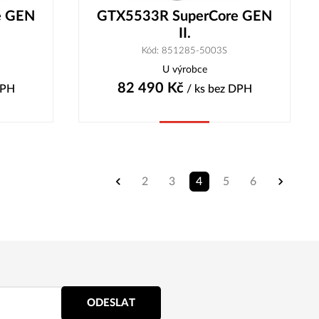
e GEN
GTX5533R SuperCore GEN
II.
Kód: 851285-5003S
U výrobce
82 490
Kč
DPH
/ ks
bez DPH
Koupit
2
3
4
5
6
ODESLAT