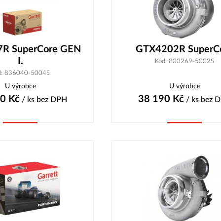
R SuperCore GEN
GTX4202R SuperC
I.
Kód: 800269-5002S
d: 836040-5004S
U výrobce
U výrobce
50
Kč
38 190
Kč
/ ks
bez DPH
/ ks
bez 
Koupit
Koupit