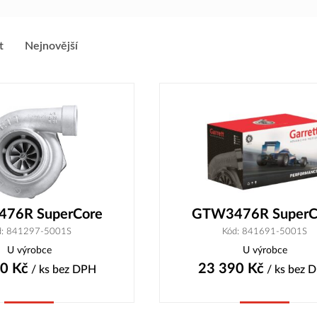
t
Nejnovější
76R SuperCore
GTW3476R SuperC
d: 841297-5001S
Kód: 841691-5001S
U výrobce
U výrobce
00
Kč
23 390
Kč
/ ks
bez DPH
/ ks
bez 
Koupit
Koupit