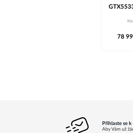
GTX5533
Kó
78 9
Přihlaste se 
Aby Vám už žá