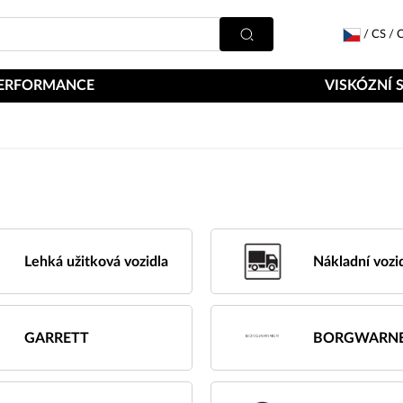
/
CS
/
C
ERFORMANCE
VISKÓZNÍ 
Lehká užitková vozidla
Nákladní vozi
GARRETT
BORGWARN