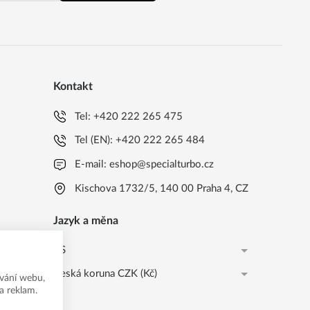
Kontakt
Tel:
+420 222 265 475
Tel (EN):
+420 222 265 484
E-mail:
eshop@specialturbo.cz
Kischova 1732/5, 140 00 Praha 4, CZ
Jazyk a měna
CS
Česká koruna CZK (Kč)
CS
vání webu,
a reklam.
Česká koruna CZK (Kč)
EN