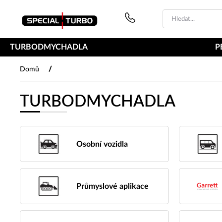
PŘESKOČIT NAVIGACI
TURBODMYCHADLA
P
/
Domů
TURBODMYCHADLA
Osobní vozidla
Průmyslové aplikace