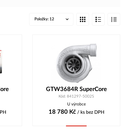
Položky:
12
ore
GTW3684R SuperCore
Kód: 841297-5002S
U výrobce
18 780
Kč
DPH
/ ks
bez DPH
Koupit