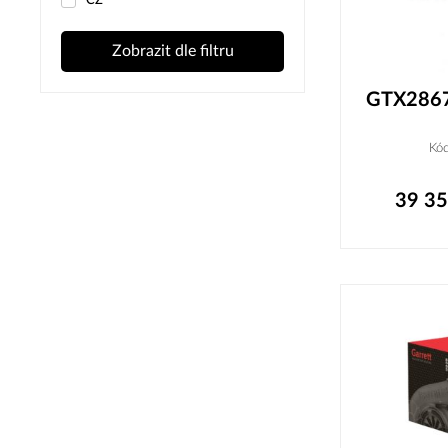
ČZ
Zobrazit dle filtru
GTX2867
Kó
39 3