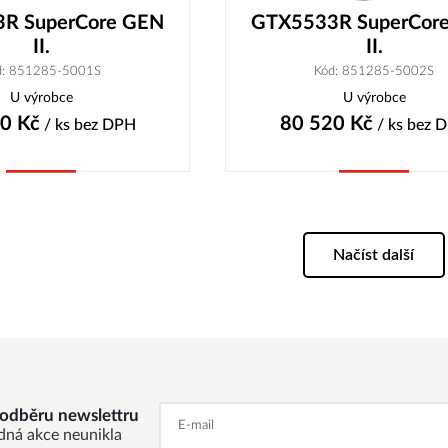
R SuperCore GEN
GTX5533R SuperCor
II.
II.
d: 851285-5001S
Kód: 851285-5002S
U výrobce
U výrobce
90
Kč
80 520
Kč
/ ks
bez DPH
/ ks
bez 
Koupit
Koupit
Načíst další
k odběru newslettru
dná akce neunikla