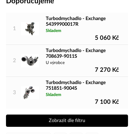
Doporučujeme
Turbodmychadlo - Exchange
54399900017R
1
Skladem
5 060
Kč
Turbodmychadlo - Exchange
708639-9011S
2
U výrobce
7 270
Kč
Turbodmychadlo - Exchange
751851-9004S
3
Skladem
7 100
Kč
Zobrazit dle filtru