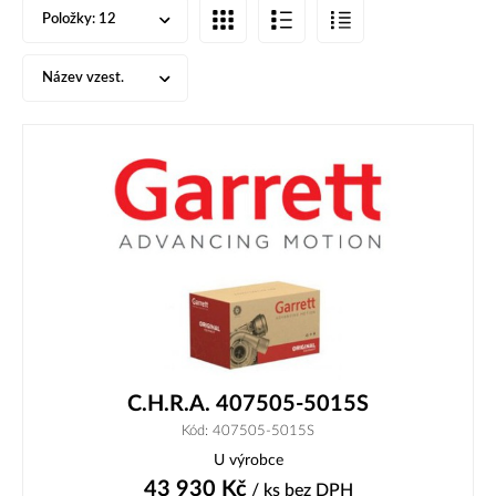
Položky:
12
Název vzest.
C.H.R.A. 407505-5015S
Kód: 407505-5015S
U výrobce
43 930
Kč
/ ks
bez DPH