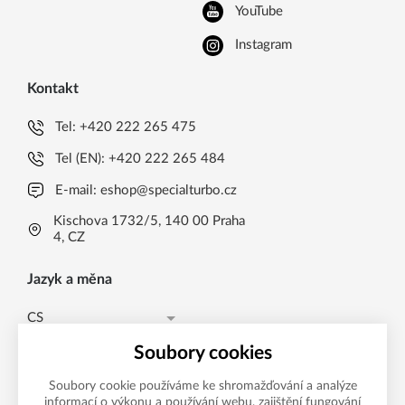
YouTube
Instagram
Kontakt
Tel:
+420 222 265 475
Tel (EN):
+420 222 265 484
E-mail:
eshop@specialturbo.cz
Kischova 1732/5, 140 00 Praha
4, CZ
Jazyk a měna
CS
Česká koruna CZK (Kč)
CS
Soubory cookies
Česká koruna CZK (Kč)
EN
Soubory cookie používáme ke shromažďování a analýze
informací o výkonu a používání webu, zajištění fungování