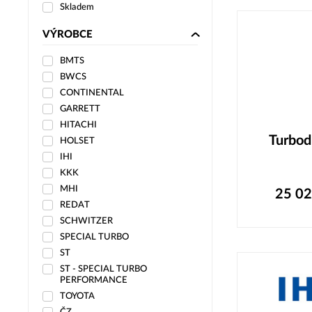
Skladem
VÝROBCE
BMTS
BWCS
CONTINENTAL
GARRETT
HITACHI
Turbo
HOLSET
IHI
KKK
MHI
25 0
REDAT
SCHWITZER
SPECIAL TURBO
ST
ST - SPECIAL TURBO
PERFORMANCE
TOYOTA