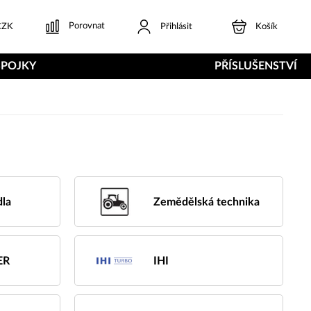
Porovnat
ZK
Přihlásit
Košík
SPOJKY
PŘÍSLUŠENSTVÍ
dla
Zemědělská technika
ER
IHI