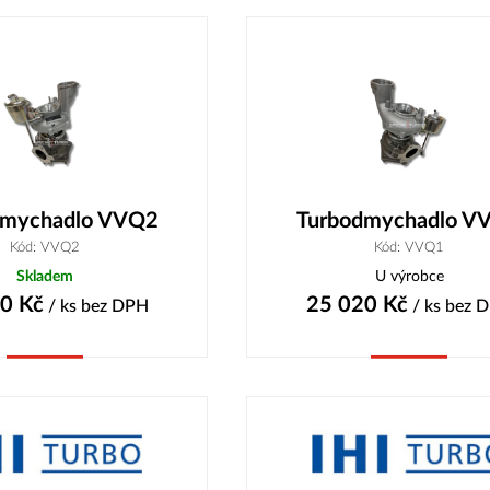
dmychadlo VVQ2
Turbodmychadlo V
Kód: VVQ2
Kód: VVQ1
Skladem
U výrobce
20
Kč
25 020
Kč
/ ks
bez DPH
/ ks
bez 
Koupit
Koupit