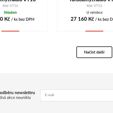
Kód: VT16
Kód: VT13
Skladem
U výrobce
20
Kč
27 160
Kč
/ ks
bez DPH
/ ks
bez 
Koupit
Koupit
Načíst další
k odběru newslettru
dná akce neunikla