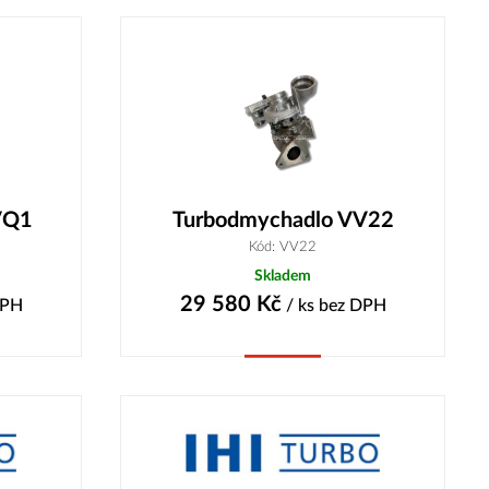
VQ1
Turbodmychadlo VV22
Kód: VV22
Skladem
29 580
Kč
DPH
/ ks
bez DPH
Koupit