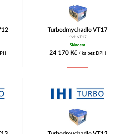
V12
Turbodmychadlo VT17
Kód: VT17
Skladem
24 170
Kč
DPH
/ ks
bez DPH
Koupit
T13
Turbodmychadlo VT12