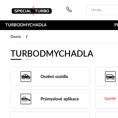
PŘESKOČIT NAVIGACI
TURBODMYCHADLA
P
/
Domů
TURBODMYCHADLA
Osobní vozidla
Průmyslové aplikace