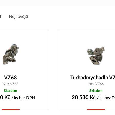
t
Nejnovější
VZ68
Turbodmychadlo V
Kód: VZ68
Kód: VZ66
Skladem
Skladem
10
Kč
20 530
Kč
/ ks
bez DPH
/ ks
bez 
Koupit
Koupit