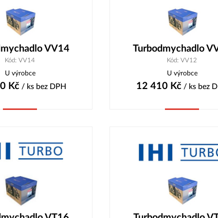
dmychadlo VV14
Turbodmychadlo V
Kód: VV14
Kód: VV12
U výrobce
U výrobce
60
Kč
12 410
Kč
/ ks
bez DPH
/ ks
bez 
Koupit
Koupit
dmychadlo VT16
Turbodmychadlo V