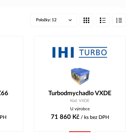
Položky:
12
Z66
Turbodmychadlo VXDE
Kód: VXDE
U výrobce
71 860
Kč
DPH
/ ks
bez DPH
Koupit