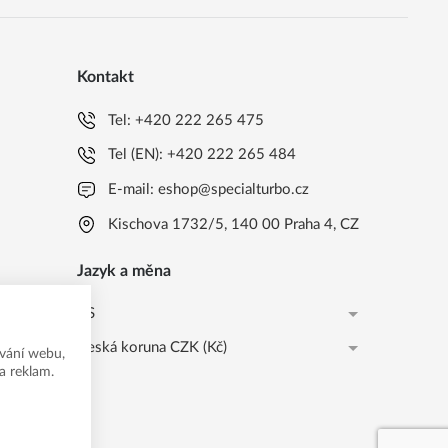
Kontakt
Tel:
+420 222 265 475
Tel (EN):
+420 222 265 484
E-mail:
eshop@specialturbo.cz
Kischova 1732/5, 140 00 Praha 4, CZ
Jazyk a měna
CS
Česká koruna CZK (Kč)
CS
vání webu,
a reklam.
Česká koruna CZK (Kč)
EN
EUR (EUR)