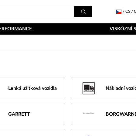
/
CS
/
C
ERFORMANCE
VISKÓZNÍ 
Lehká užitková vozidla
Nákladní vozi
GARRETT
BORGWARN