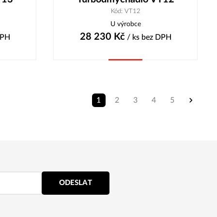
Kód: VT12
U výrobce
28 230
Kč
DPH
/ ks
bez DPH
Koupit
1
2
3
4
5
ODESLAT