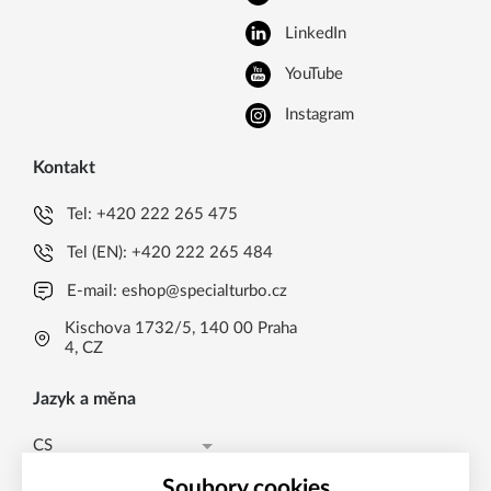
LinkedIn
YouTube
Instagram
Kontakt
Tel:
+420 222 265 475
Tel (EN):
+420 222 265 484
E-mail:
eshop@specialturbo.cz
Kischova 1732/5, 140 00 Praha
4, CZ
Jazyk a měna
CS
Česká koruna CZK (Kč)
CS
Soubory cookies