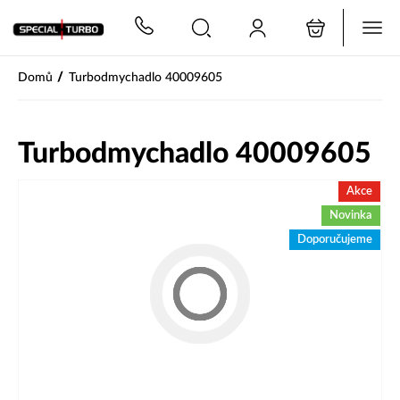
PŘESKOČIT NAVIGACI
/
Domů
Turbodmychadlo 40009605
Turbodmychadlo 40009605
Akce
Novinka
Doporučujeme