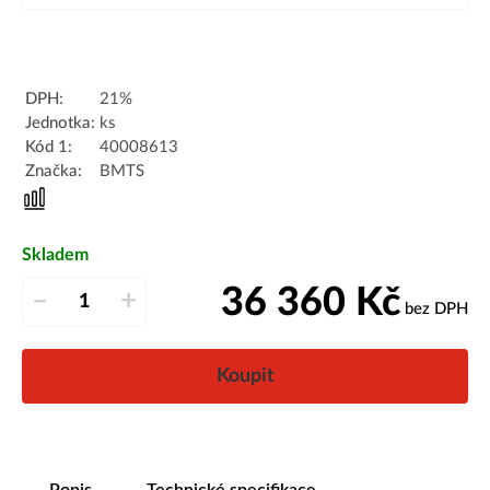
DPH:
21%
Jednotka:
ks
Kód 1:
40008613
Značka:
BMTS
Skladem
36 360
Kč
–
+
bez DPH
Koupit
Popis
Technické specifikace