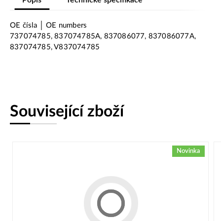
OE čísla │ OE numbers
737074785, 837074785A, 837086077, 837086077A,
837074785, V837074785
Související zboží
Novinka