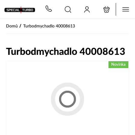
PŘESKOČIT NAVIGACI
/
Domů
Turbodmychadlo 40008613
Turbodmychadlo 40008613
Novinka