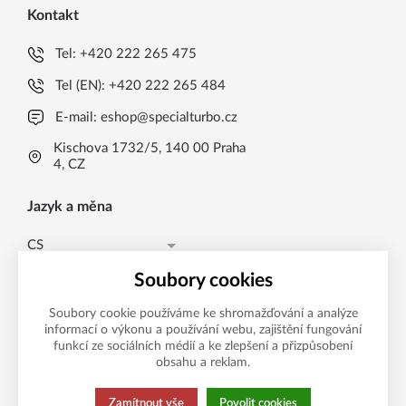
Kontakt
Tel:
+420 222 265 475
Tel (EN):
+420 222 265 484
E-mail:
eshop@specialturbo.cz
Kischova 1732/5, 140 00 Praha
4, CZ
Jazyk a měna
CS
EUR (EUR)
CS
Soubory cookies
Česká koruna CZK (Kč)
EN
Soubory cookie používáme ke shromažďování a analýze
informací o výkonu a používání webu, zajištění fungování
Možnosti platby
EUR (EUR)
funkcí ze sociálních médií a ke zlepšení a přizpůsobení
obsahu a reklam.
Zamítnout vše
Povolit cookies