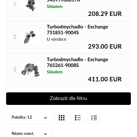
54399900017R
1
Skladem
208.29
EUR
Turbodmychadlo - Exchange
751851-9004S
2
U výrobce
293.00
EUR
Turbodmychadlo - Exchange
765261-9008S
3
Skladem
411.00
EUR
Zobrazit dle filtru
Položky:
12
Název vzest.