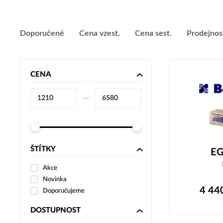
Doporučené
Cena vzest.
Cena sest.
Prodejnos
CENA
–⁠
ŠTÍTKY
EG
Akce
Novinka
4 44
Doporučujeme
DOSTUPNOST