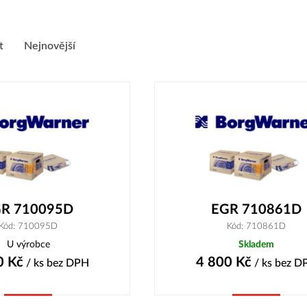
t
Nejnovější
R 710095D
EGR 710861D
Kód: 710095D
Kód: 710861D
U výrobce
Skladem
0
Kč
4 800
Kč
/ ks
bez DPH
/ ks
bez D
Koupit
Koupit