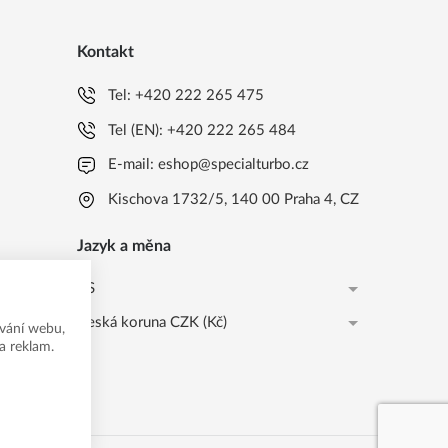
Kontakt
Tel:
+420 222 265 475
Tel (EN):
+420 222 265 484
E-mail:
eshop@specialturbo.cz
Kischova 1732/5, 140 00 Praha 4, CZ
Jazyk a měna
CS
Česká koruna CZK (Kč)
CS
vání webu,
a reklam.
Česká koruna CZK (Kč)
EN
EUR (EUR)