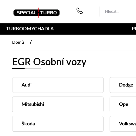
PŘESKOČIT NAVIGACI
TURBODMYCHADLA
P
/
Domů
EGR Osobní vozy
Audi
Dodge
Mitsubishi
Opel
Škoda
Volksw