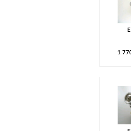
E
1 77