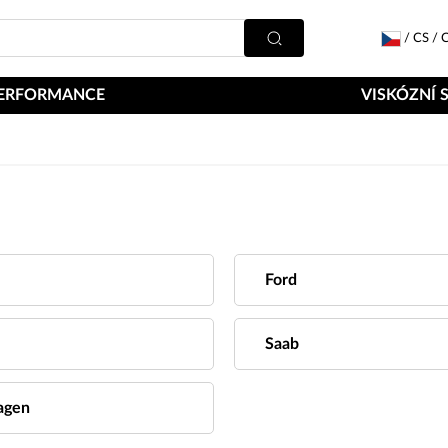
/
CS
/
C
ERFORMANCE
VISKÓZNÍ 
Ford
Saab
agen