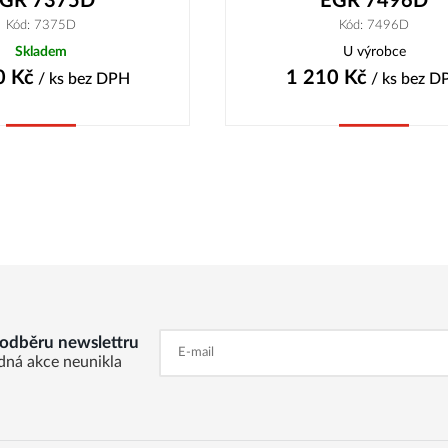
GR 7375D
EGR 7496D
Kód: 7375D
Kód: 7496D
Skladem
U výrobce
0
Kč
1 210
Kč
/ ks
bez DPH
/ ks
bez D
Koupit
Koupit
k odběru newslettru
dná akce neunikla