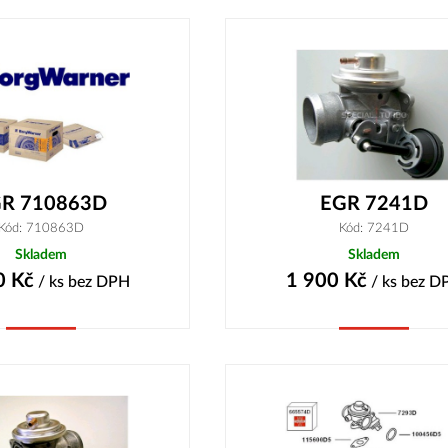
R 710863D
EGR 7241D
Kód: 710863D
Kód: 7241D
Skladem
Skladem
0
Kč
1 900
Kč
/ ks
bez DPH
/ ks
bez D
Koupit
Koupit