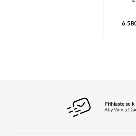
E
6 58
Přihlaste se 
Aby Vám už žá