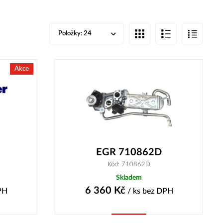
Položky:
24
Akce
EGR 710862D
Kód: 710862D
Skladem
6 360
Kč
PH
/ ks
bez DPH
Koupit