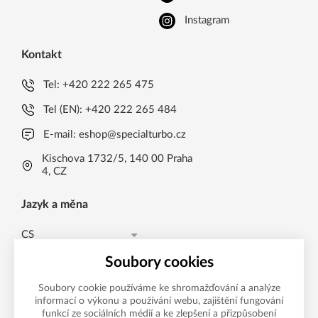
Instagram
Kontakt
Tel:
+420 222 265 475
Tel (EN):
+420 222 265 484
E-mail:
eshop@specialturbo.cz
Kischova 1732/5, 140 00 Praha
4, CZ
Jazyk a měna
CS
Česká koruna CZK (Kč)
CS
Soubory cookies
Česká koruna CZK (Kč)
EN
Soubory cookie používáme ke shromažďování a analýze
informací o výkonu a používání webu, zajištění fungování
Možnosti platby
EUR (EUR)
funkcí ze sociálních médií a ke zlepšení a přizpůsobení