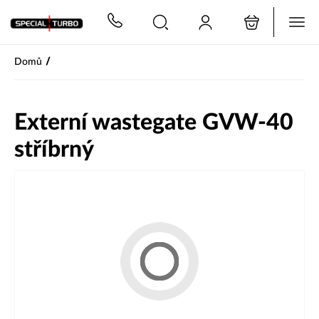
PŘESKOČIT NAVIGACI
/
Domů
Externí wastegate GVW-40
stříbrný