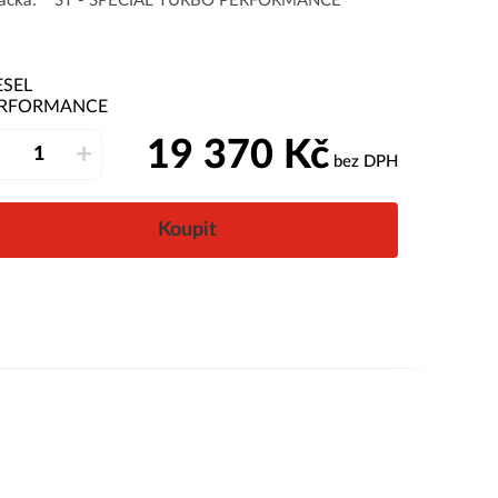
ačka:
ST - SPECIAL TURBO PERFORMANCE
ESEL
RFORMANCE
19 370
Kč
–
+
bez DPH
Koupit