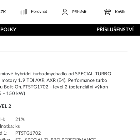
Porovnat
ZK
Přihlásit
Košík
SPOJKY
PŘÍSLUŠENSTVÍ
émiové hybridní turbodmychadlo od SPECIAL TURBO
 motory 1.9 TDI AXR, AXR (E4). Performance turbo
u Bolt-On.PTSTG1702 - level 2 (potenciální výkon
5 - 150 kW)
VEL 2
H:
21%
dnotka:
ks
d 1:
PTSTG1702