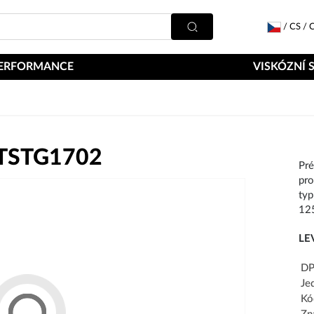
/
CS
/
C
ERFORMANCE
VISKÓZNÍ 
TSTG1702
Pr
pro
typ
12
LE
DP
Je
Kó