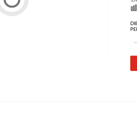
Zn
DI
PE