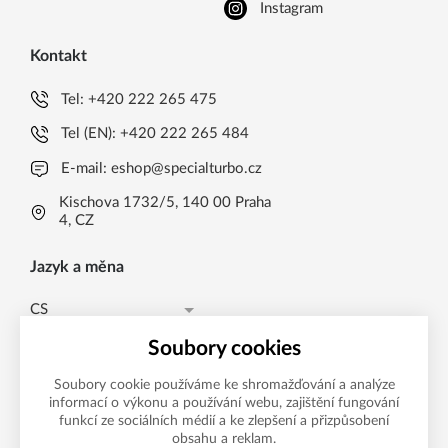
Instagram
Kontakt
Tel:
+420 222 265 475
Tel (EN):
+420 222 265 484
E-mail:
eshop@specialturbo.cz
Kischova 1732/5, 140 00 Praha
4, CZ
Jazyk a měna
CS
Česká koruna CZK (Kč)
CS
Soubory cookies
Česká koruna CZK (Kč)
EN
Soubory cookie používáme ke shromažďování a analýze
informací o výkonu a používání webu, zajištění fungování
Možnosti platby
EUR (EUR)
funkcí ze sociálních médií a ke zlepšení a přizpůsobení
obsahu a reklam.