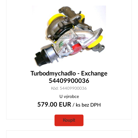
Turbodmychadlo - Exchange
54409900036
Kód: 54409900036
U výrobce
579.00
EUR
/ ks
bez DPH
Koupit