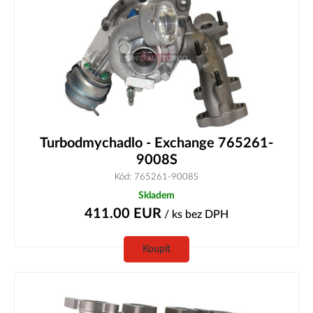
Turbodmychadlo - Exchange 765261-
9008S
Kód: 765261-9008S
Skladem
411.00
EUR
/ ks
bez DPH
Koupit