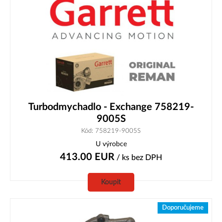
Turbodmychadlo - Exchange 758219-
9005S
Kód: 758219-9005S
U výrobce
413.00
EUR
/ ks
bez DPH
Koupit
Doporučujeme