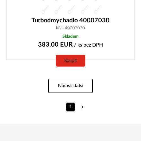
Turbodmychadlo 40007030
Kód: 40007030
Skladem
383.00
EUR
/ ks
bez DPH
Koupit
Načíst další
1