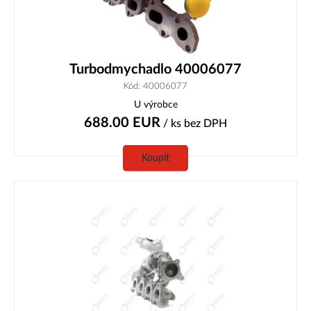
Turbodmychadlo 40006077
Kód: 40006077
U výrobce
688.00
EUR
/ ks
bez DPH
Koupit