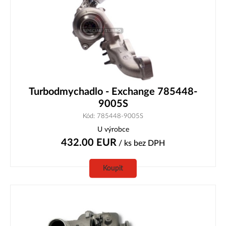
Turbodmychadlo - Exchange 785448-
9005S
Kód: 785448-9005S
U výrobce
432.00
EUR
/ ks
bez DPH
Koupit