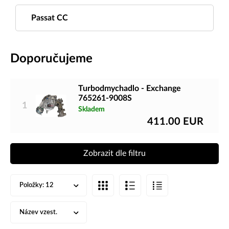
Passat CC
Doporučujeme
Turbodmychadlo - Exchange
765261-9008S
1
Skladem
411.00
EUR
Zobrazit dle filtru
Položky:
12
Název vzest.