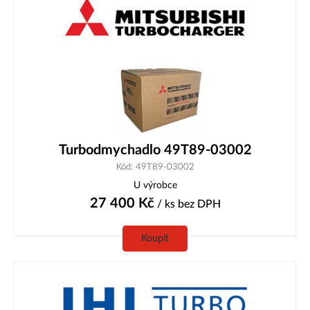
Turbodmychadlo 49T89-03002
Kód: 49T89-03002
U výrobce
27 400
Kč
/ ks
bez DPH
Koupit