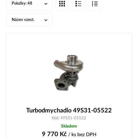
Položky:
48
Název vzest.
Turbodmychadlo 49S31-05522
Kód: 49S31-05522
Skladem
9 770
Kč
/ ks
bez DPH