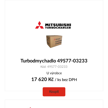
Turbodmychadlo 49S77-03233
Kód: 49S77-03233
U výrobce
17 620
Kč
/ ks
bez DPH
Koupit