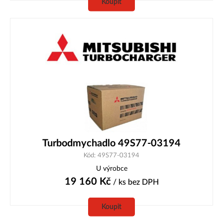
Koupit
Turbodmychadlo 49S77-03194
Kód: 49S77-03194
U výrobce
19 160
Kč
/ ks
bez DPH
Koupit