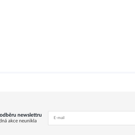
k odběru newslettru
dná akce neunikla