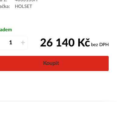
ačka:
HOLSET
ladem
26 140
Kč
–
+
bez DPH
Koupit