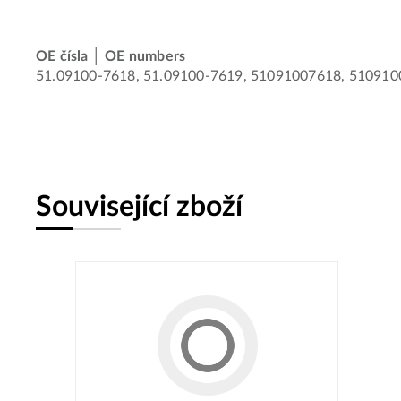
OE čísla │ OE numbers
51.09100-7618, 51.09100-7619, 51091007618, 51091
Související zboží