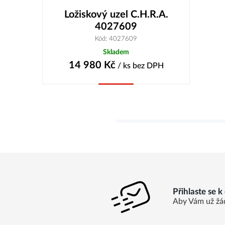
Ložiskový uzel C.H.R.A.
4027609
Kód: 4027609
Skladem
14 980
Kč
/ ks
bez DPH
Koupit
Přihlaste se 
Aby Vám už žá