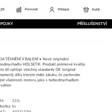
Porovnat
ZK
Přihlásit
Košík
SPOJKY
PŘÍSLUŠENSTVÍ
DA TĚSNĚNÍ V BALENÍ • Nové originální
rbodmychadlo HOLSET®. Produkt prémiové kvality.
to díl splňuje všechny standardy OE (original
ipment), díky kterým máte záruku, že zachováte
jné vlastnosti motoru, jako s turbodmychadlem
vodním
H:
21%
dnotka:
ks
d 1:
4033133H