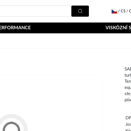
/
CS
/
C
ERFORMANCE
VISKÓZNÍ 
SA
tu
Ten
equ
ste
pů
DP
Je
Kó