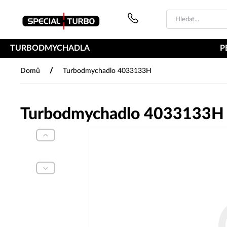
PŘESKOČIT NAVIGACI
TURBODMYCHADLA
P
/
Domů
Turbodmychadlo 4033133H
Turbodmychadlo 4033133H