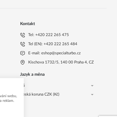
Kontakt
Tel:
+420 222 265 475
Tel (EN):
+420 222 265 484
E-mail:
eshop@specialturbo.cz
Kischova 1732/5, 140 00 Praha 4, CZ
Jazyk a měna
CS
Česká koruna CZK (Kč)
CS
vání webu,
a reklam.
Česká koruna CZK (Kč)
EN
EUR (EUR)