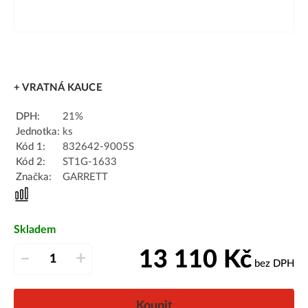
+ VRATNÁ KAUCE
DPH:
21%
Jednotka:
ks
Kód 1:
832642-9005S
Kód 2:
ST1G-1633
Značka:
GARRETT
Skladem
13 110
Kč
–
+
bez DPH
Koupit