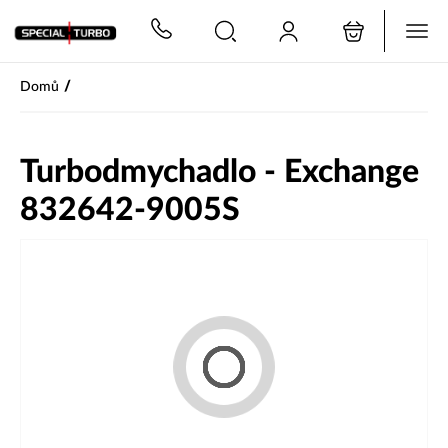
PŘESKOČIT NAVIGACI
/
Domů
Turbodmychadlo - Exchange
832642-9005S