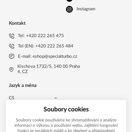
Instagram
Kontakt
Tel:
+420 222 265 475
Tel (EN):
+420 222 265 484
E-mail:
eshop@specialturbo.cz
Kischova 1732/5, 140 00 Praha
4, CZ
Jazyk a měna
CS
Česká koruna CZK (Kč)
CS
Soubory cookies
Česká koruna CZK (Kč)
EN
Soubory cookie používáme ke shromažďování a analýze
informací o výkonu a používání webu, zajištění fungování
Možnosti platby
EUR (EUR)
funkcí ze sociálních médií a ke zlepšení a přizpůsobení