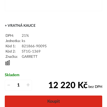
+ VRATNÁ KAUCE
DPH:
21%
Jednotka:
ks
Kód 1:
821866-9009S
Kód 2:
ST1G-1369
Značka:
GARRETT
Skladem
12 220
Kč
–
+
bez DPH
Koupit