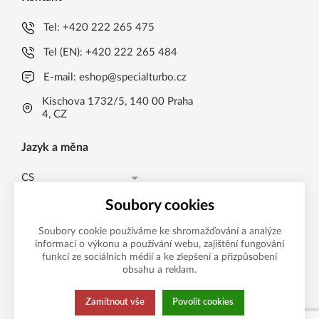
Tel:
+420 222 265 475
Tel (EN):
+420 222 265 484
E-mail:
eshop@specialturbo.cz
Kischova 1732/5, 140 00 Praha
4, CZ
Jazyk a měna
CS
Česká koruna CZK (Kč)
CS
Soubory cookies
Česká koruna CZK (Kč)
EN
Soubory cookie používáme ke shromažďování a analýze
informací o výkonu a používání webu, zajištění fungování
Možnosti platby
EUR (EUR)
funkcí ze sociálních médií a ke zlepšení a přizpůsobení
obsahu a reklam.
Zamítnout vše
Povolit cookies