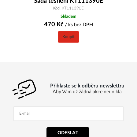
Sada těsnení KT111390E
Kód: KT111390E
Skladem
470
Kč
/ ks
bez DPH
Koupit
Přihlaste se k odběru newslettru
Aby Vám už žádná akce neunikla
ODESLAT