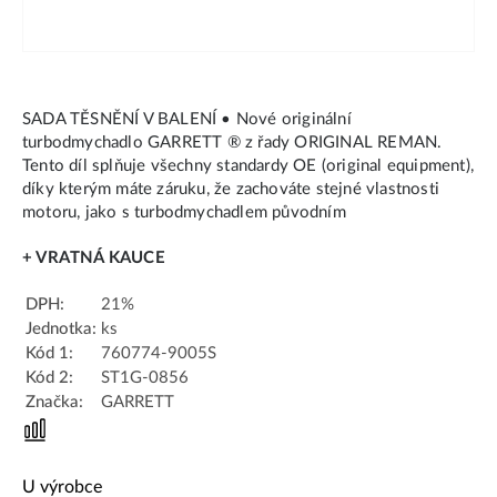
SADA TĚSNĚNÍ V BALENÍ • Nové originální
turbodmychadlo GARRETT ® z řady ORIGINAL REMAN.
Tento díl splňuje všechny standardy OE (original equipment),
díky kterým máte záruku, že zachováte stejné vlastnosti
motoru, jako s turbodmychadlem původním
+ VRATNÁ KAUCE
DPH:
21%
Jednotka:
ks
Kód 1:
760774-9005S
Kód 2:
ST1G-0856
Značka:
GARRETT
U výrobce