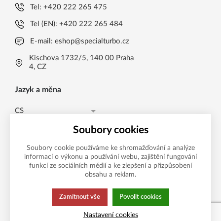
Tel:
+420 222 265 475
Tel (EN):
+420 222 265 484
E-mail:
eshop@specialturbo.cz
Kischova 1732/5, 140 00 Praha
4, CZ
Jazyk a měna
CS
Česká koruna CZK (Kč)
CS
Soubory cookies
Česká koruna CZK (Kč)
EN
Soubory cookie používáme ke shromažďování a analýze
informací o výkonu a používání webu, zajištění fungování
Možnosti platby
EUR (EUR)
funkcí ze sociálních médií a ke zlepšení a přizpůsobení
obsahu a reklam.
Zamítnout vše
Povolit cookies
Tato stránka používá soubory cookies.
Zásady ochrany
Nastavení cookies
Klikněte pro více informací.
osobních údajů