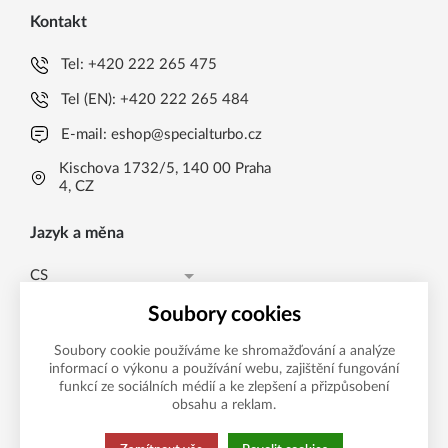
Kontakt
Tel:
+420 222 265 475
Tel (EN):
+420 222 265 484
E-mail:
eshop@specialturbo.cz
Kischova 1732/5, 140 00 Praha
4, CZ
Jazyk a měna
CS
Česká koruna CZK (Kč)
CS
Soubory cookies
Česká koruna CZK (Kč)
EN
Soubory cookie používáme ke shromažďování a analýze
informací o výkonu a používání webu, zajištění fungování
Možnosti platby
EUR (EUR)
funkcí ze sociálních médií a ke zlepšení a přizpůsobení
obsahu a reklam.