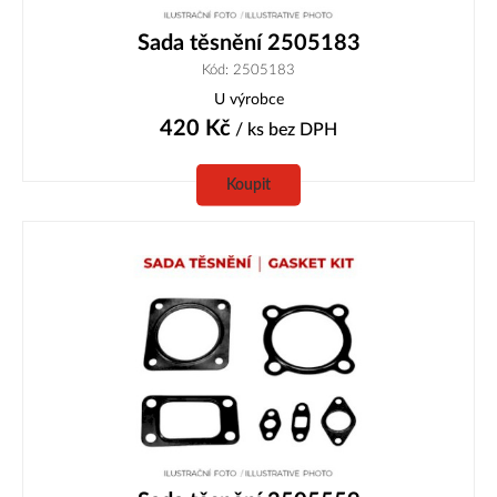
Sada těsnění 2505183
Kód: 2505183
U výrobce
420
Kč
/ ks
bez DPH
Koupit