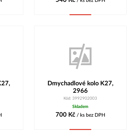
H
/ ks
bez DPH
Koupit
K27,
Dmychadlové kolo K27,
2966
Kód: 3992902003
Skladem
700
Kč
H
/ ks
bez DPH
Koupit