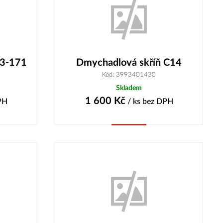
13-171
Dmychadlová skříň C14
Kód: 3993401430
Skladem
1 600
Kč
PH
/ ks
bez DPH
Koupit