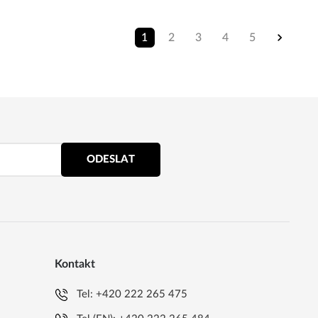
1
2
3
4
5
ODESLAT
Kontakt
Tel:
+420 222 265 475