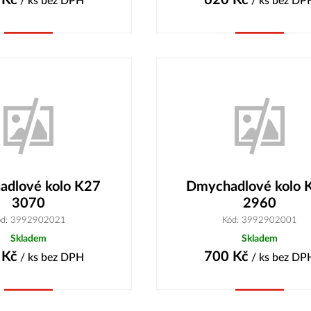
/ ks
bez DPH
/ ks
bez DP
Koupit
Koupit
dlové kolo K27
Dmychadlové kolo 
3070
2960
ód: 3992902021
Kód: 3992902001
Skladem
Skladem
Kč
700
Kč
/ ks
bez DPH
/ ks
bez DP
Koupit
Koupit