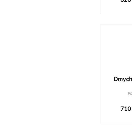
Dmycha
K
710