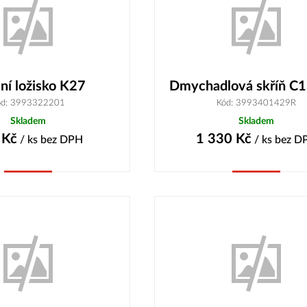
lní ložisko K27
Dmychadlová skříň C
ód: 3993322201
Kód: 3993401429R
Skladem
Skladem
Kč
1 330
Kč
/ ks
bez DPH
/ ks
bez D
Koupit
Koupit