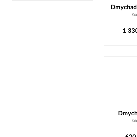
Dmychadl
Kó
1 33
Dmycha
Kó
620