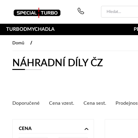
PŘESKOČIT NAVIGACI
TURBODMYCHADLA
P
/
Domů
NÁHRADNÍ DÍLY ČZ
Doporučené
Cena vzest.
Cena sest.
Prodejnos
CENA