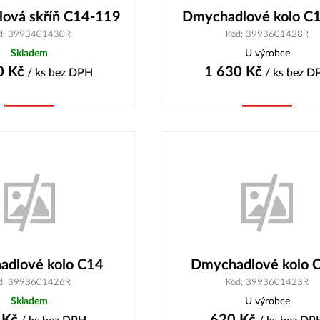
ová skříň C14-119
Dmychadlové kolo C
d: 3993401430R
Kód: 3993601428R
Skladem
U výrobce
0
Kč
1 630
Kč
/ ks
bez DPH
/ ks
bez D
Koupit
Koupit
dlové kolo C14
Dmychadlové kolo 
d: 3993601426R
Kód: 3993601423R
Skladem
U výrobce
Kč
620
Kč