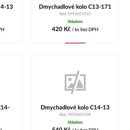
14-13
Dmychadlové kolo C13-171
Kód: 3993601425
Skladem
420
Kč
PH
/ ks
bez DPH
Koupit
C14-
Dmychadlové kolo C14-13
Kód: 3993601428
Skladem
540
Kč