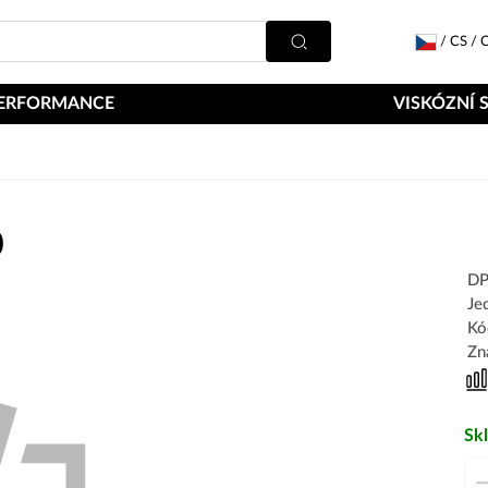
/
CS
/
C
ERFORMANCE
VISKÓZNÍ 
0
DP
Je
Kó
Zn
Sk