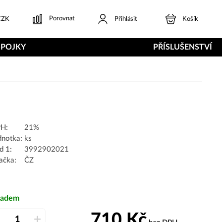
Porovnat
ZK
Přihlásit
Košík
SPOJKY
PŘÍSLUŠENSTVÍ
H:
21%
dnotka:
ks
d 1:
3992902021
ačka:
ČZ
ladem
710
Kč
–
+