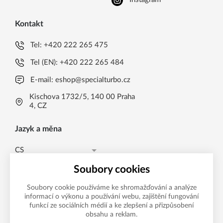
Kontakt
Tel:
+420 222 265 475
Tel (EN):
+420 222 265 484
E-mail:
eshop@specialturbo.cz
Kischova 1732/5, 140 00 Praha
4, CZ
Jazyk a měna
CS
Česká koruna CZK (Kč)
CS
Soubory cookies
Česká koruna CZK (Kč)
EN
Soubory cookie používáme ke shromažďování a analýze
informací o výkonu a používání webu, zajištění fungování
Možnosti platby
EUR (EUR)
funkcí ze sociálních médií a ke zlepšení a přizpůsobení
obsahu a reklam.