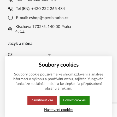
Tel (EN):
+420 222 265 484
E-mail:
eshop@specialturbo.cz
Kischova 1732/5, 140 00 Praha
4, CZ
Jazyk a měna
CS
Česká koruna CZK (Kč)
CS
Soubory cookies
Česká koruna CZK (Kč)
EN
Soubory cookie používáme ke shromažďování a analýze
informací o výkonu a používání webu, zajištění fungování
Možnosti platby
EUR (EUR)
funkcí ze sociálních médií a ke zlepšení a přizpůsobení
obsahu a reklam.
Zamítnout vše
Povolit cookies
Tato stránka používá soubory cookies.
Zásady ochrany
Nastavení cookies
Klikněte pro více informací.
osobních údajů