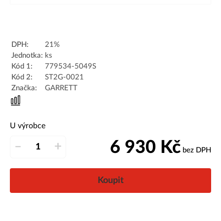
DPH:
21%
Jednotka:
ks
Kód 1:
779534-5049S
Kód 2:
ST2G-0021
Značka:
GARRETT
U výrobce
6 930
Kč
–
+
bez DPH
Koupit