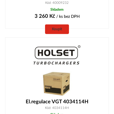
Kód: 40009232
Skladem
3 260
Kč
/ ks
bez DPH
Koupit
El.regulace VGT 4034114H
Kód: 4034114H