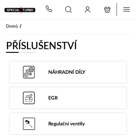
PŘESKOČIT NAVIGACI
/
Domů
PŘÍSLUŠENSTVÍ
NÁHRADNÍ DÍLY
EGR
Regulační ventily