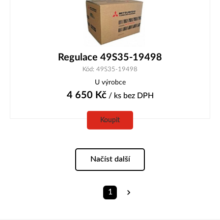
Regulace 49S35-19498
Kód: 49S35-19498
U výrobce
4 650
Kč
/ ks
bez DPH
Koupit
Načíst další
1