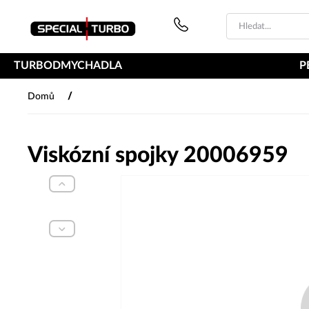
PŘESKOČIT NAVIGACI
TURBODMYCHADLA
P
/
Domů
Viskózní spojky 20006959