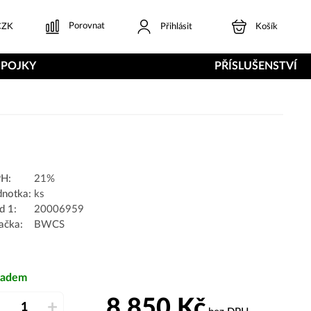
Porovnat
ZK
Přihlásit
Košík
SPOJKY
PŘÍSLUŠENSTVÍ
H:
21%
dnotka:
ks
d 1:
20006959
ačka:
BWCS
ladem
8 850
Kč
–
+