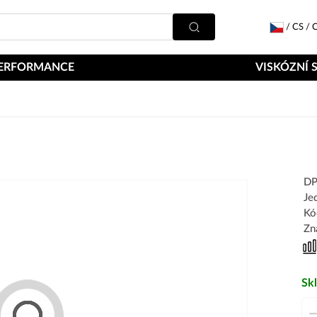
/
CS
/
C
ERFORMANCE
VISKÓZNÍ 
DP
Je
Kó
Zn
Sk