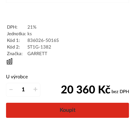
DPH:
21%
Jednotka:
ks
Kód 1:
836026-5016S
Kód 2:
ST1G-1382
Značka:
GARRETT
U výrobce
20 360
Kč
–
+
bez DPH
Koupit