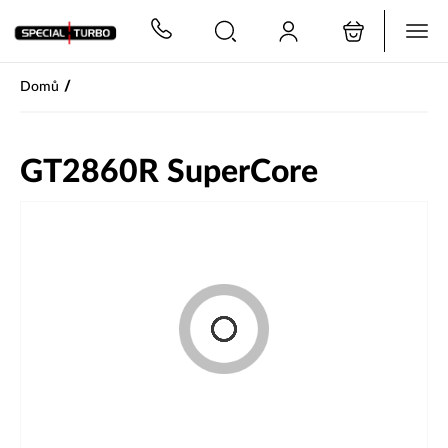
PŘESKOČIT NAVIGACI
/
Domů
GT2860R SuperCore