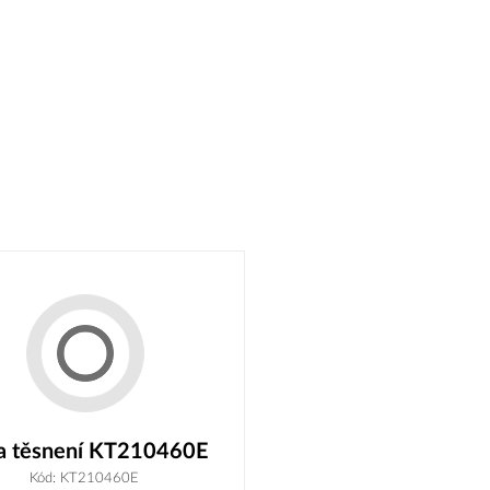
a těsnení KT210460E
Kód: KT210460E