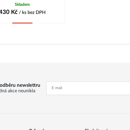
Skladem
430
Kč
/ ks
bez DPH
Koupit
k odběru newslettru
dná akce neunikla