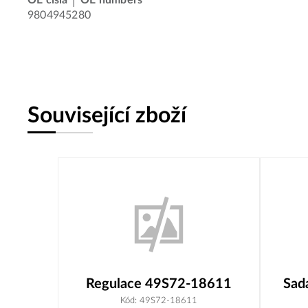
9804945280
Související zboží
Regulace 49S72-18611
Sad
Kód: 49S72-18611