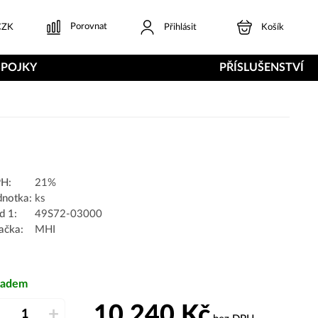
Porovnat
ZK
Přihlásit
Košík
SPOJKY
PŘÍSLUŠENSTVÍ
H:
21%
dnotka:
ks
d 1:
49S72-03000
ačka:
MHI
ladem
10 240
Kč
–
+