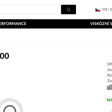
/
CS
/
C
ERFORMANCE
VISKÓZNÍ 
000
DP
Je
Kó
Zn
Sk