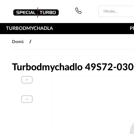
PŘESKOČIT NAVIGACI
TURBODMYCHADLA
P
/
Domů
Turbodmychadlo 49S72-03