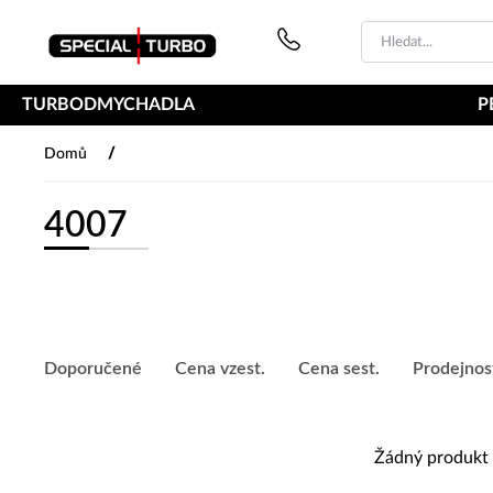
PŘESKOČIT NAVIGACI
TURBODMYCHADLA
P
/
Domů
4007
Doporučené
Cena vzest.
Cena sest.
Prodejnos
Žádný produkt 