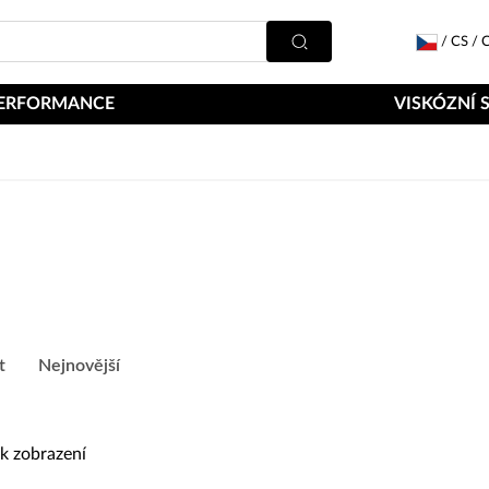
/
CS
/
C
ERFORMANCE
VISKÓZNÍ 
t
Nejnovější
k zobrazení