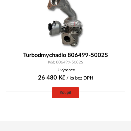
Turbodmychadlo 806499-5002S
Kód: 806499-5002S
U výrobce
26 480
Kč
/ ks
bez DPH
Koupit