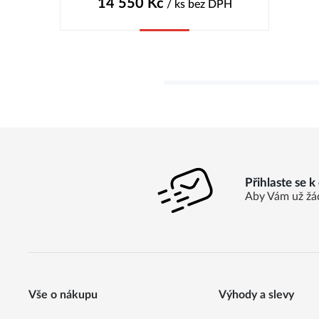
14 550
Kč
/ ks
bez DPH
Koupit
Přihlaste se 
Aby Vám už žá
Vše o nákupu
Výhody a slevy