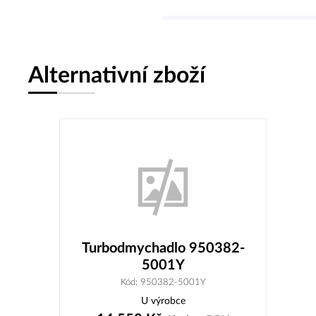
Alternativní zboží
Turbodmychadlo 950382-
5001Y
Kód: 950382-5001Y
U výrobce