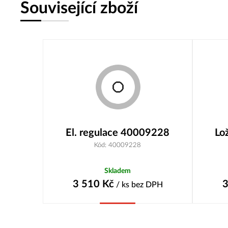
Související zboží
El. regulace 40009228
Lo
Kód: 40009228
Skladem
3 510
Kč
3
/ ks
bez DPH
Koupit