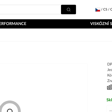
/
CS
/
C
ERFORMANCE
VISKÓZNÍ 
DP
Je
Kó
Zn
Sk