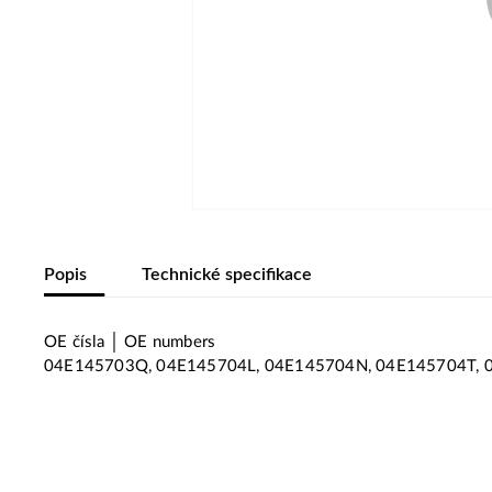
Popis
Technické specifikace
OE čísla │ OE numbers
04E145703Q, 04E145704L, 04E145704N, 04E145704T, 