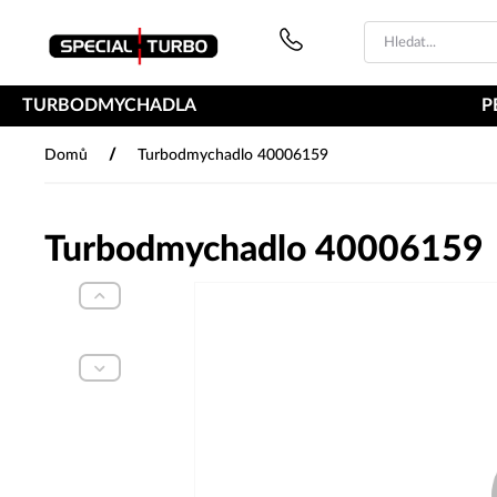
PŘESKOČIT NAVIGACI
TURBODMYCHADLA
P
/
Domů
Turbodmychadlo 40006159
Turbodmychadlo 40006159