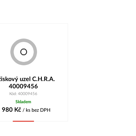
žiskový uzel C.H.R.A.
40009456
Kód: 40009456
Skladem
 980
Kč
/ ks
bez DPH
Koupit