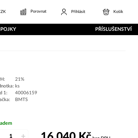
Porovnat
ZK
Přihlásit
Košík
SPOJKY
PŘÍSLUŠENSTVÍ
H:
21%
dnotka:
ks
d 1:
40006159
ačka:
BMTS
ladem
16 040
Kč
–
+