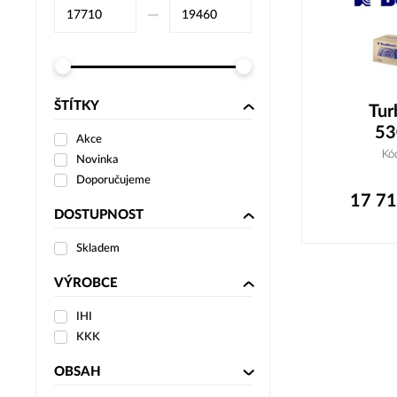
–⁠
ŠTÍTKY
Tur
53
Akce
Kó
Novinka
Doporučujeme
17 7
DOSTUPNOST
Skladem
VÝROBCE
IHI
KKK
OBSAH