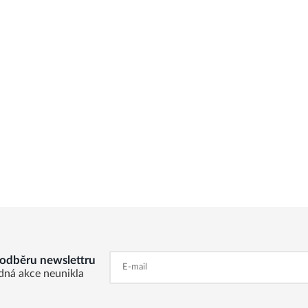
k odběru newslettru
dná akce neunikla