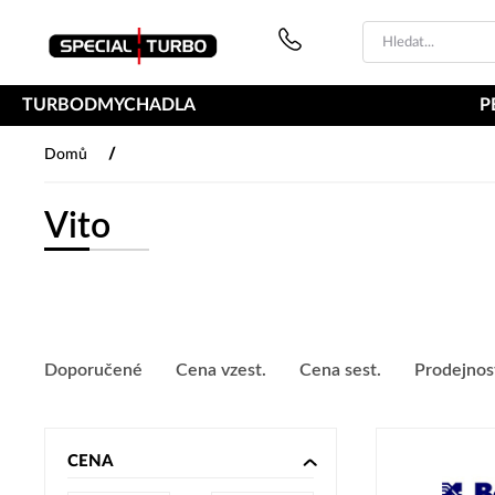
PŘESKOČIT NAVIGACI
TURBODMYCHADLA
P
/
Domů
Vito
Doporučené
Cena vzest.
Cena sest.
Prodejnos
CENA