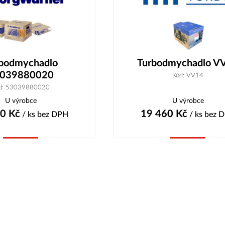
bodmychadlo
Turbodmychadlo V
039880020
Kód: VV14
d: 53039880020
U výrobce
U výrobce
10
Kč
19 460
Kč
/ ks
bez DPH
/ ks
bez 
Koupit
Koupit