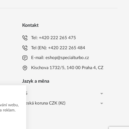
Kontakt
Tel:
+420 222 265 475
Tel (EN):
+420 222 265 484
E-mail:
eshop@specialturbo.cz
Kischova 1732/5, 140 00 Praha 4, CZ
Jazyk a měna
CS
Česká koruna CZK (Kč)
CS
vání webu,
a reklam.
Česká koruna CZK (Kč)
EN
EUR (EUR)