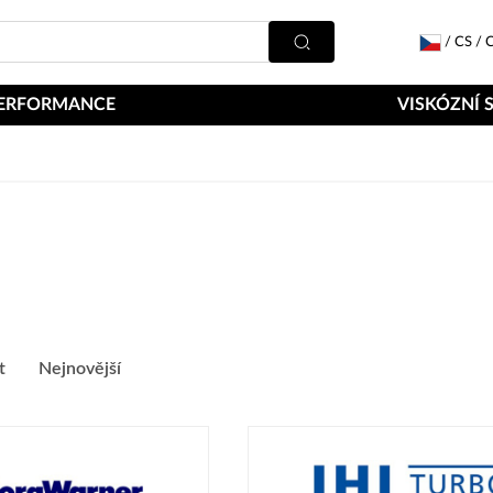
/
CS
/
C
ERFORMANCE
VISKÓZNÍ 
t
Nejnovější