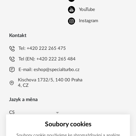
YouTube
Instagram
Kontakt
Tel:
+420 222 265 475
Tel (EN):
+420 222 265 484
E-mail:
eshop@specialturbo.cz
Kischova 1732/5, 140 00 Praha
4, CZ
Jazyk a měna
CS
Česká koruna CZK (Kč)
CS
Soubory cookies
Česká koruna CZK (Kč)
EN
Soubory cookie používáme ke shromažďování a analýze