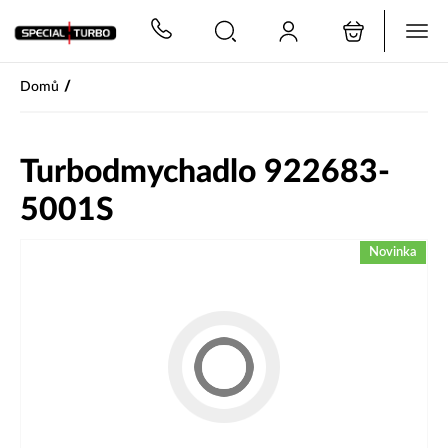
PŘESKOČIT NAVIGACI
/
Domů
Turbodmychadlo 922683-
5001S
Novinka