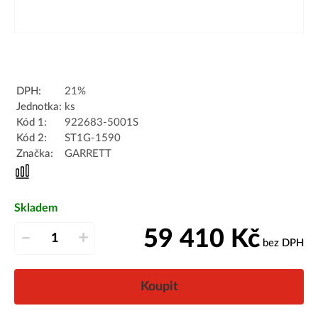
DPH:
21%
Jednotka:
ks
Kód 1:
922683-5001S
Kód 2:
ST1G-1590
Značka:
GARRETT
Skladem
59 410
Kč
–
+
bez DPH
Koupit