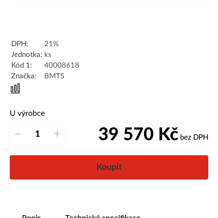
DPH:
21%
Jednotka:
ks
Kód 1:
40008618
Značka:
BMTS
U výrobce
39 570
Kč
–
+
bez DPH
Koupit
Popis
Technické specifikace