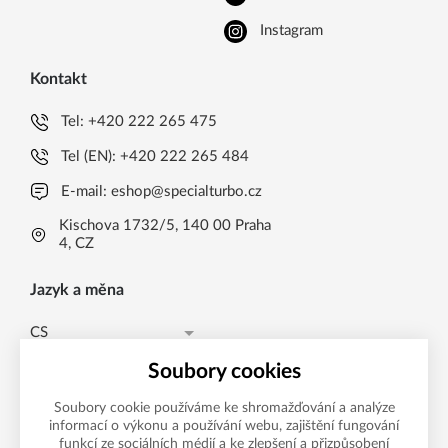
Instagram
Kontakt
Tel:
+420 222 265 475
Tel (EN):
+420 222 265 484
E-mail:
eshop@specialturbo.cz
Kischova 1732/5, 140 00 Praha
4, CZ
Jazyk a měna
CS
Česká koruna CZK (Kč)
CS
Soubory cookies
Česká koruna CZK (Kč)
EN
Soubory cookie používáme ke shromažďování a analýze
informací o výkonu a používání webu, zajištění fungování
Možnosti platby
EUR (EUR)
funkcí ze sociálních médií a ke zlepšení a přizpůsobení