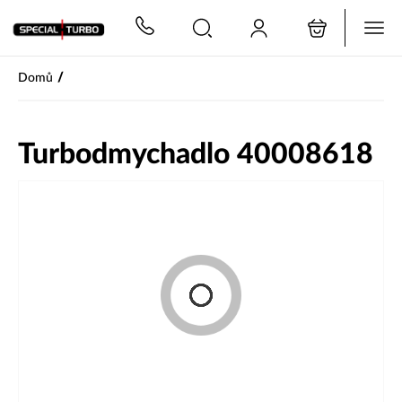
PŘESKOČIT NAVIGACI
/
Domů
Turbodmychadlo 40008618