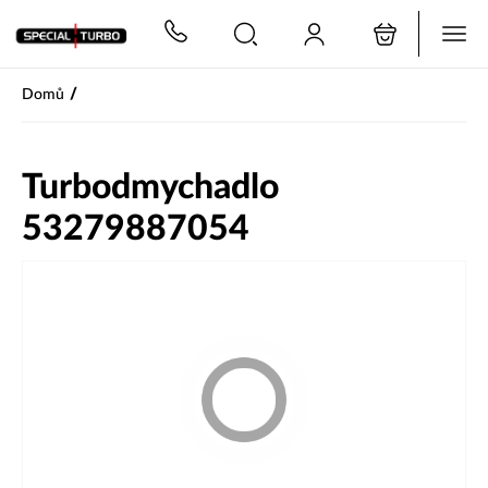
PŘESKOČIT NAVIGACI
/
Domů
Turbodmychadlo
53279887054