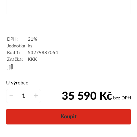
DPH:
21%
Jednotka:
ks
Kód 1:
53279887054
Značka:
KKK
U výrobce
35 590
Kč
–
+
bez DPH
Koupit