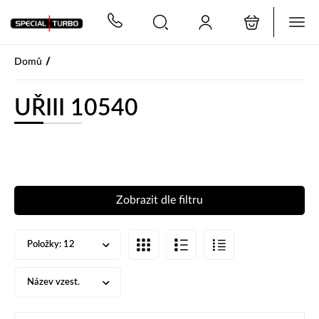
PŘESKOČIT NAVIGACI
/
Domů
UŘIII 10540
Zobrazit dle filtru
Položky:
12
Název vzest.