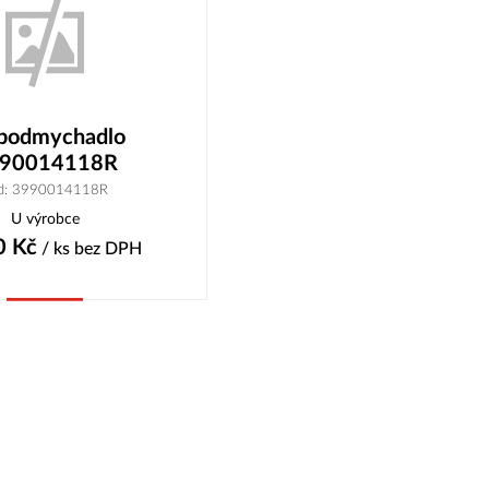
bodmychadlo
90014118R
d: 3990014118R
U výrobce
0
Kč
/ ks
bez DPH
Koupit