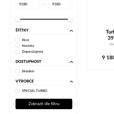
–⁠
ŠTÍTKY
Tur
39
Akce
Kó
Novinka
Doporučujeme
9 18
DOSTUPNOST
Skladem
VÝROBCE
SPECIAL TURBO
Zobrazit dle filtru