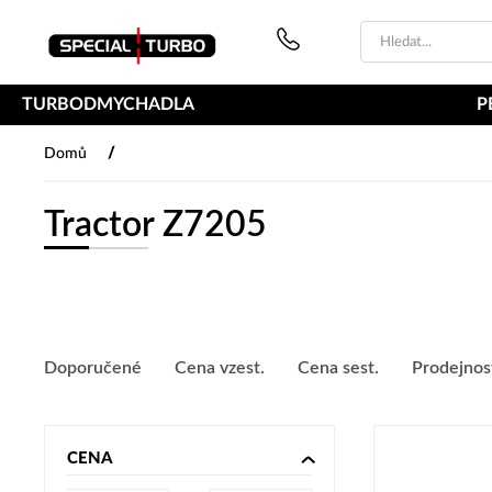
PŘESKOČIT NAVIGACI
TURBODMYCHADLA
P
/
Domů
Tractor Z7205
Doporučené
Cena vzest.
Cena sest.
Prodejnos
CENA