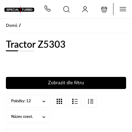
PŘESKOČIT NAVIGACI
/
Domů
Tractor Z5303
Zobrazit dle filtru
Položky:
12
Název vzest.