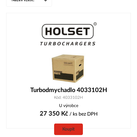
Název vzest.
Turbodmychadlo 4033102H
Kód: 4033102H
U výrobce
27 350
Kč
/ ks
bez DPH
Koupit