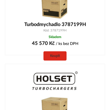
Turbodmychadlo 3787199H
Kód: 3787199H
Skladem
45 570
Kč
/ ks
bez DPH
Koupit