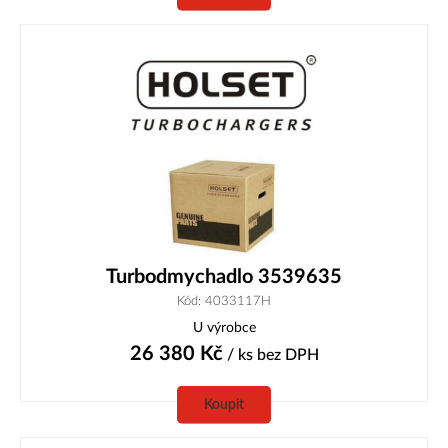
Turbodmychadlo 3539635
Kód: 4033117H
U výrobce
26 380
Kč
/ ks
bez DPH
Koupit