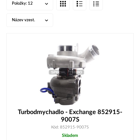
Položky:
12
Název vzest.
Turbodmychadlo - Exchange 852915-
9007S
Kód: 852915-9007S
Skladem