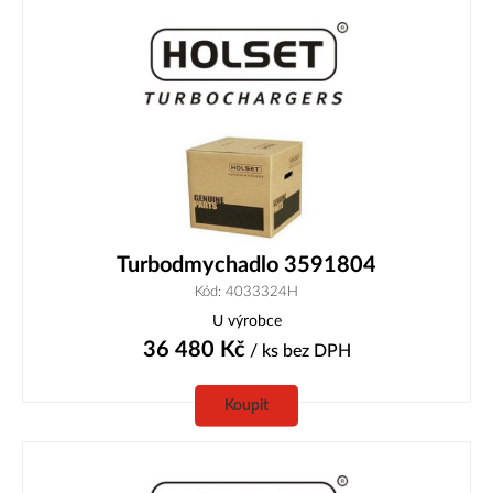
Turbodmychadlo 3591804
Kód: 4033324H
U výrobce
36 480
Kč
/ ks
bez DPH
Koupit