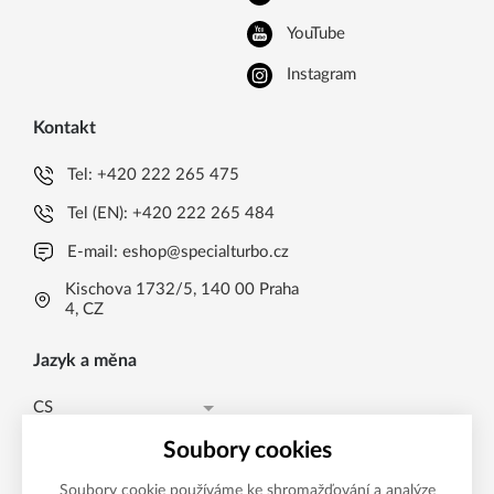
YouTube
Instagram
Kontakt
Tel:
+420 222 265 475
Tel (EN):
+420 222 265 484
E-mail:
eshop@specialturbo.cz
Kischova 1732/5, 140 00 Praha
4, CZ
Jazyk a měna
CS
Česká koruna CZK (Kč)
CS
Soubory cookies
Česká koruna CZK (Kč)
EN
Soubory cookie používáme ke shromažďování a analýze