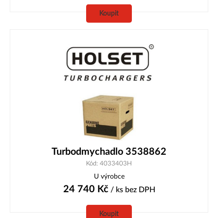
Koupit
Turbodmychadlo 3538862
Kód: 4033403H
U výrobce
24 740
Kč
/ ks
bez DPH
Koupit