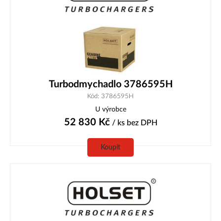
Turbodmychadlo 3786595H
Kód: 3786595H
U výrobce
52 830
Kč
/ ks
bez DPH
Koupit