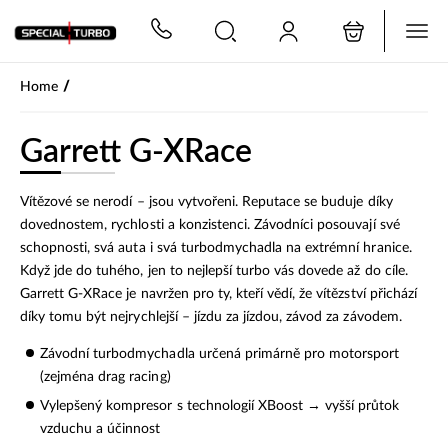
PŘESKOČIT NAVIGACI
/
Home
Garrett G-XRace
Vítězové se nerodí – jsou vytvořeni. Reputace se buduje díky
dovednostem, rychlosti a konzistenci. Závodníci posouvají své
schopnosti, svá auta i svá turbodmychadla na extrémní hranice.
Když jde do tuhého, jen to nejlepší turbo vás dovede až do cíle.
Garrett G-XRace je navržen pro ty, kteří vědí, že vítězství přichází
díky tomu být nejrychlejší – jízdu za jízdou, závod za závodem.
Závodní turbodmychadla určená primárně pro motorsport
(zejména drag racing)
Vylepšený kompresor s technologií XBoost → vyšší průtok
vzduchu a účinnost