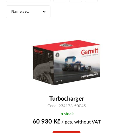
Name asc.
Turbocharger
Code: 934173-5004S
In stock
60 930
Kč
/ pcs.
without VAT