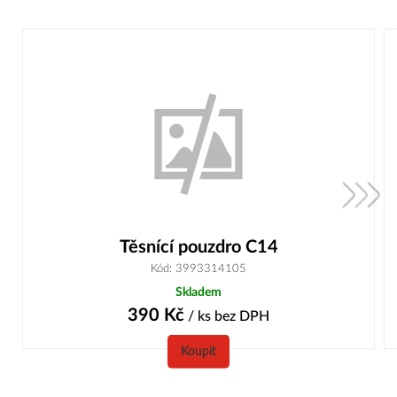
Těsnící pouzdro C14
Kód: 3993314105
Skladem
390
Kč
/ ks
bez DPH
Koupit