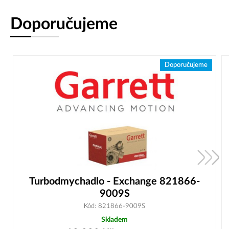
Doporučujeme
Doporučujeme
Turbodmychadlo - Exchange 821866-
9009S
Kód: 821866-9009S
Skladem