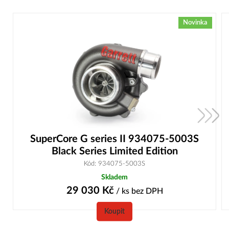
Novinka
SuperCore G series II 934075-5003S
Black Series Limited Edition
Kód: 934075-5003S
Skladem
29 030
Kč
/ ks
bez DPH
Koupit