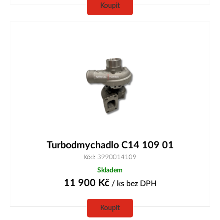
Koupit
Turbodmychadlo C14 109 01
Kód: 3990014109
Skladem
11 900
Kč
/ ks
bez DPH
Koupit