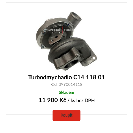
Turbodmychadlo C14 118 01
Kód: 3990014118
Skladem
11 900
Kč
/ ks
bez DPH
Koupit