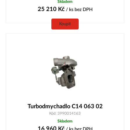
Skladem
25 210
Kč
/ ks
bez DPH
Koupit
Turbodmychadlo C14 063 02
Kód: 3990014163
Skladem
16 960
Kč
/ ks
bez DPH