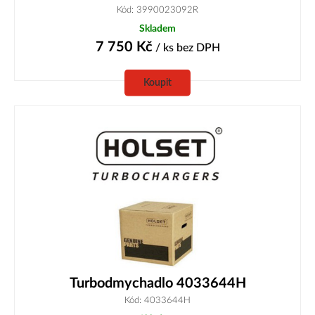
Kód: 3990023092R
Skladem
7 750
Kč
/ ks
bez DPH
Koupit
Turbodmychadlo 4033644H
Kód: 4033644H