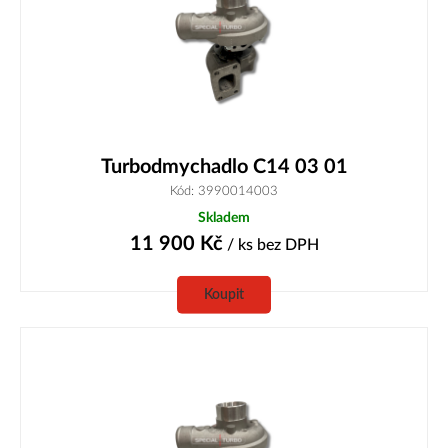
Turbodmychadlo C14 03 01
Kód: 3990014003
Skladem
11 900
Kč
/ ks
bez DPH
Koupit