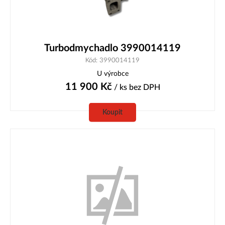
Turbodmychadlo 3990014119
Kód: 3990014119
U výrobce
11 900
Kč
/ ks
bez DPH
Koupit