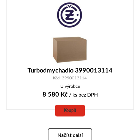
Turbodmychadlo 3990013114
Kód: 3990013114
U výrobce
8 580
Kč
/ ks
bez DPH
Koupit
Načíst další