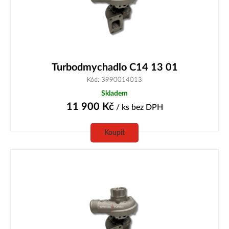
Turbodmychadlo C14 13 01
Kód: 3990014013
Skladem
11 900
Kč
/ ks
bez DPH
Koupit