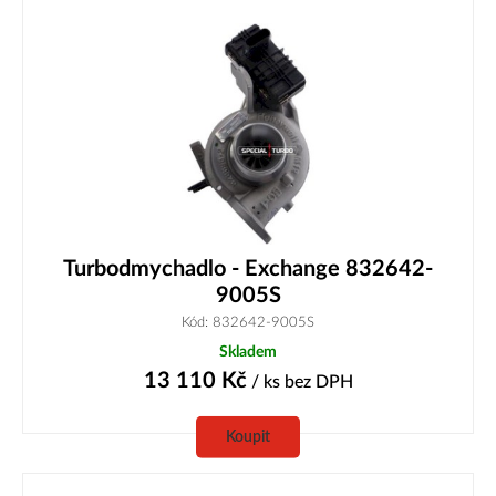
Turbodmychadlo - Exchange 832642-
9005S
Kód: 832642-9005S
Skladem
13 110
Kč
/ ks
bez DPH
Koupit