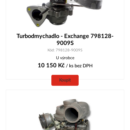
Turbodmychadlo - Exchange 798128-
9009S
Kód: 798128-9009S
U výrobce
10 150
Kč
/ ks
bez DPH
Koupit