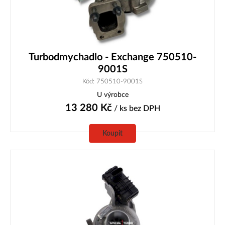
Turbodmychadlo - Exchange 750510-
9001S
Kód: 750510-9001S
U výrobce
13 280
Kč
/ ks
bez DPH
Koupit