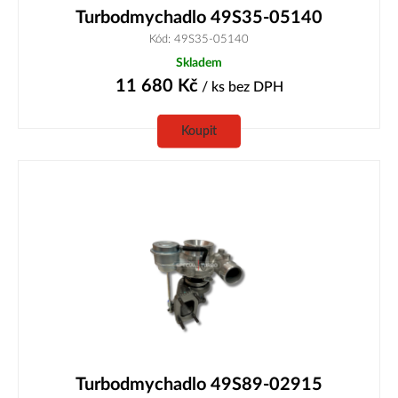
Turbodmychadlo 49S35-05140
Kód: 49S35-05140
Skladem
11 680
Kč
/ ks
bez DPH
Koupit
Turbodmychadlo 49S89-02915