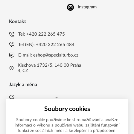
Instagram
Kontakt
Tel:
+420 222 265 475
Tel (EN):
+420 222 265 484
E-mail:
eshop@specialturbo.cz
Kischova 1732/5, 140 00 Praha
4, CZ
Jazyk a měna
CS
Česká koruna CZK (Kč)
CS
Soubory cookies
Česká koruna CZK (Kč)
EN
Soubory cookie používáme ke shromažďování a analýze
informací o výkonu a používání webu, zajištění fungování
Možnosti platby
EUR (EUR)
funkcí ze sociálních médií a ke zlepšení a přizpůsobení