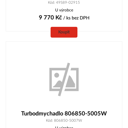
Kód: 49S89-02915
U výrobce
9 770
Kč
/ ks
bez DPH
Koupit
Turbodmychadlo 806850-5005W
Kód: 806850-5007W