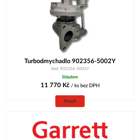
Turbodmychadlo 902356-5002Y
Kód: 902356-5002Y
Skladem
11 770
Kč
/ ks
bez DPH
Koupit