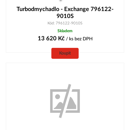
Turbodmychadlo - Exchange 796122-
9010S
Kód: 796122-9010S
Skladem
13 620
Kč
/ ks
bez DPH
Koupit